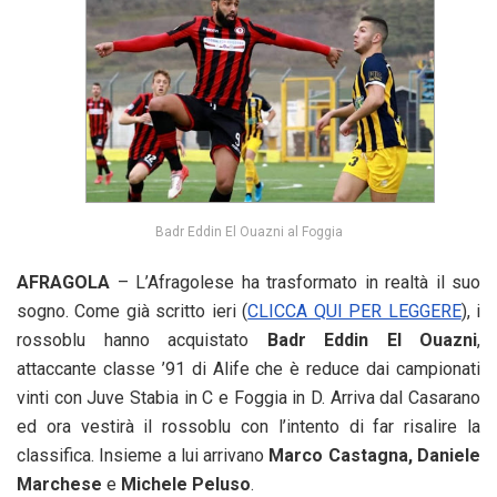
Badr Eddin El Ouazni al Foggia
AFRAGOLA
– L’Afragolese ha trasformato in realtà il suo
sogno. Come già scritto ieri (
CLICCA QUI PER LEGGERE
), i
rossoblu hanno acquistato
Badr Eddin El Ouazni
,
attaccante classe ’91 di Alife che è reduce dai campionati
vinti con Juve Stabia in C e Foggia in D. Arriva dal Casarano
ed ora vestirà il rossoblu con l’intento di far risalire la
classifica. Insieme a lui arrivano
Marco Castagna, Daniele
Marchese
e
Michele Peluso
.