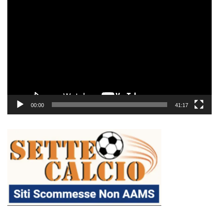
Video
Player
00:00
41:17