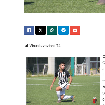
Visualizzazioni:
74
C
C
i
t
M
S
d