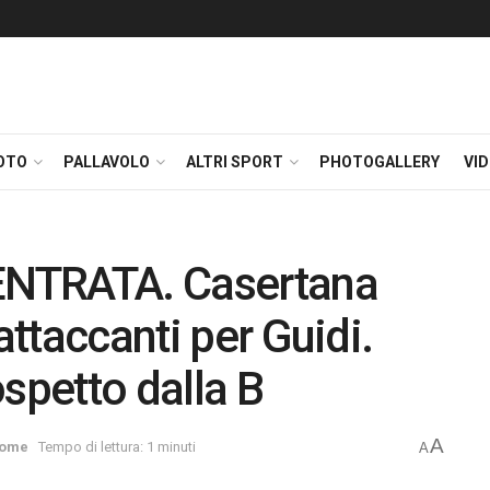
OTO
PALLAVOLO
ALTRI SPORT
PHOTOGALLERY
VI
NTRATA. Casertana
attaccanti per Guidi.
spetto dalla B
A
ome
Tempo di lettura: 1 minuti
A