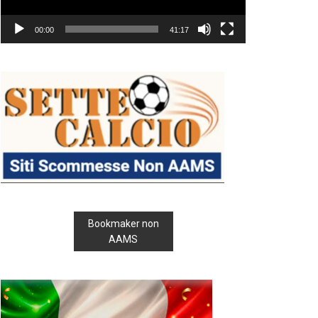
00:00
41:17
Bookmaker non
AAMS