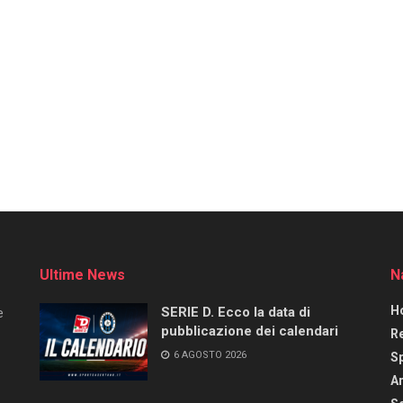
Ultime News
N
H
SERIE D. Ecco la data di
e
pubblicazione dei calendari
R
6 AGOSTO 2026
S
Ar