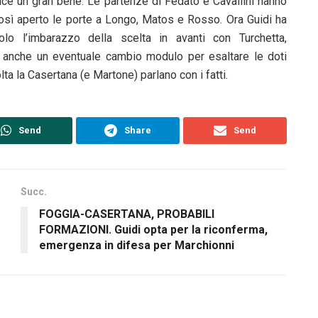
ice un gran bene. Le partenze di Fedato e Cavallini hanno
osì aperto le porte a Longo, Matos e Rosso. Ora Guidi ha
olo l’imbarazzo della scelta in avanti con Turchetta,
 anche un eventuale cambio modulo per esaltare le doti
ta la Casertana (e Martone) parlano con i fatti.
Send
Share
Send
Succ.
FOGGIA-CASERTANA, PROBABILI
FORMAZIONI. Guidi opta per la riconferma,
emergenza in difesa per Marchionni