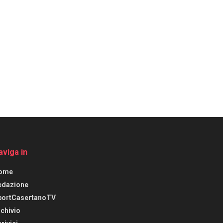
aviga in
ome
edazione
portCasertanoTV
chivio