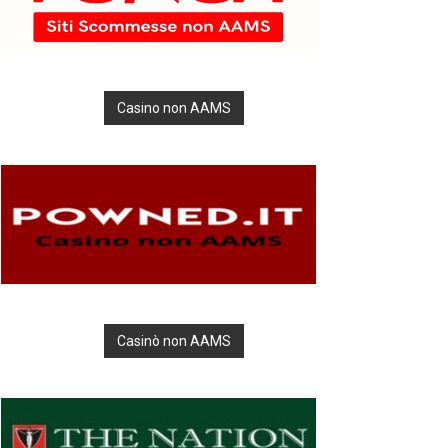
Casino non AAMS
Casinò non AAMS