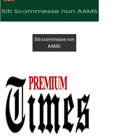
Siti scommesse non
AAMS