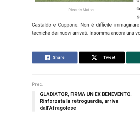
d
c
Ricardo Matos
s
Castaldo e Cuppone. Non è difficile immaginare
tecniche dei nuovi arrivati. Insomma ancora una vol
Share
Tweet
Prec.
GLADIATOR, FIRMA UN EX BENEVENTO.
Rinforzata la retroguardia, arriva
dall’Afragolese