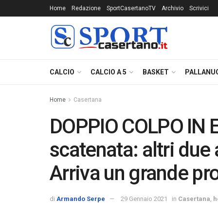
Home
Redazione
SportCasertanoTV
Archivio
Scrivici
CALCIO
CALCIO A 5
BASKET
PALLANU
Home
Casertana
DOPPIO COLPO IN E
scatenata: altri due 
Arriva un grande pro
di
Armando Serpe
29 Gennaio 2021
in
Casertana
,
h