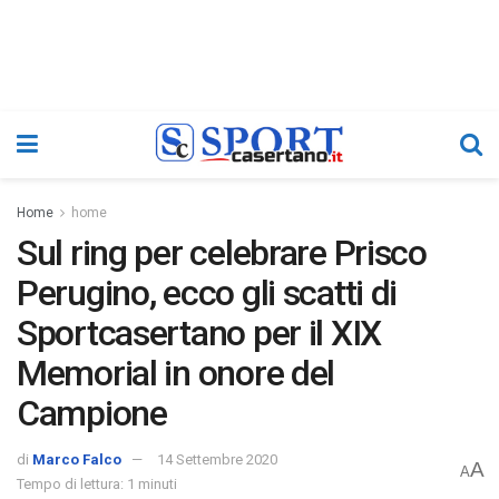
Home
home
Sul ring per celebrare Prisco
Perugino, ecco gli scatti di
Sportcasertano per il XIX
Memorial in onore del
Campione
di
Marco Falco
14 Settembre 2020
A
A
Tempo di lettura: 1 minuti