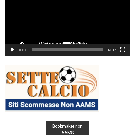
00:00
41:17
Bookmaker non
AAMS