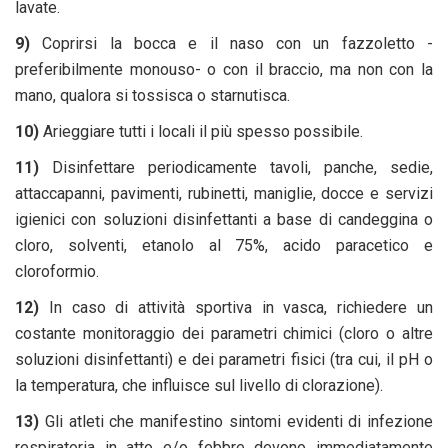
lavate.
9)
Coprirsi la bocca e il naso con un fazzoletto -
preferibilmente monouso- o con il braccio, ma non con la
mano, qualora si tossisca o starnutisca.
10)
Arieggiare tutti i locali il più spesso possibile.
11)
Disinfettare periodicamente tavoli, panche, sedie,
attaccapanni, pavimenti, rubinetti, maniglie, docce e servizi
igienici con soluzioni disinfettanti a base di candeggina o
cloro, solventi, etanolo al 75%, acido paracetico e
cloroformio.
12)
In caso di attività sportiva in vasca, richiedere un
costante monitoraggio dei parametri chimici (cloro o altre
soluzioni disinfettanti) e dei parametri fisici (tra cui, il pH o
la temperatura, che influisce sul livello di clorazione).
13)
Gli atleti che manifestino sintomi evidenti di infezione
respiratoria in atto e/o febbre devono immediatamente