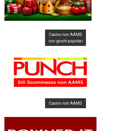
Casino non AAMS
con giochi popolari
Casino non AAMS