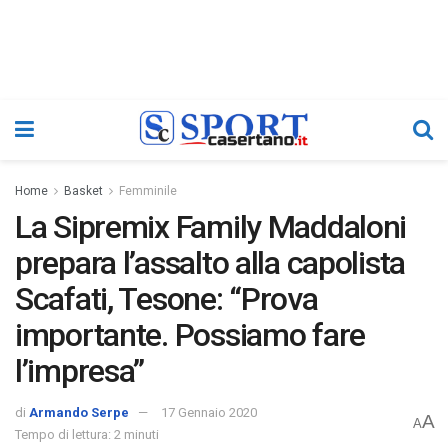
Home
Basket
Femminile
La Sipremix Family Maddaloni
prepara l’assalto alla capolista
Scafati, Tesone: “Prova
importante. Possiamo fare
l’impresa”
di
Armando Serpe
17 Gennaio 2020
A
A
Tempo di lettura: 2 minuti