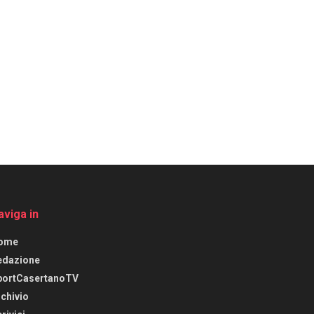
aviga in
ome
edazione
portCasertanoTV
chivio