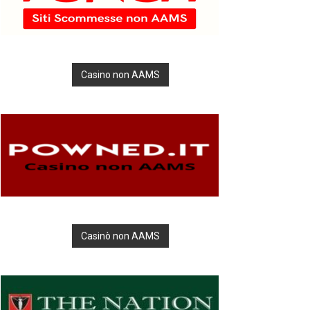
Casino non AAMS
Casinò non AAMS