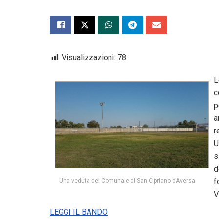
Visualizzazioni:
78
L
c
p
a
r
U
s
d
f
Una veduta del Comunale di San Cipriano d’Aversa
V
LEGGI IL BANDO