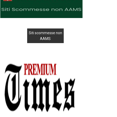
Siti scommesse non
AAMS