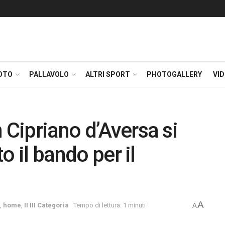
OTO
PALLAVOLO
ALTRI SPORT
PHOTOGALLERY
VI
 Cipriano d’Aversa si
to il bando per il
A
,
home
,
II III Categoria
Tempo di lettura: 1 minuti
A