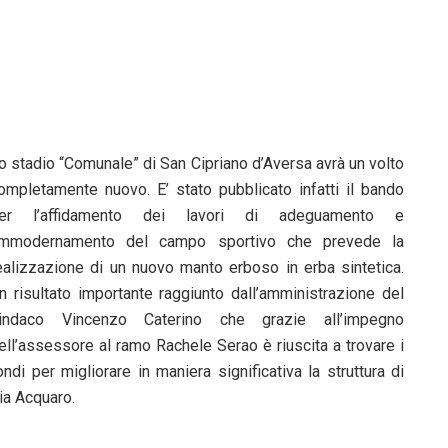
o stadio “Comunale” di San Cipriano d’Aversa avrà un volto
ompletamente nuovo. E’ stato pubblicato infatti il bando
er l’affidamento dei lavori di adeguamento e
mmodernamento del campo sportivo che prevede la
ealizzazione di un nuovo manto erboso in erba sintetica.
n risultato importante raggiunto dall’amministrazione del
indaco Vincenzo Caterino che grazie all’impegno
ell’assessore al ramo Rachele Serao è riuscita a trovare i
ondi per migliorare in maniera significativa la struttura di
ia Acquaro.