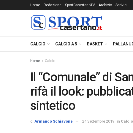
Home
Redazione
SportCasertanoTV
Archivio
Scrivici
CALCIO
CALCIO A 5
BASKET
PALLANU
Home
Calcio
Il “Comunale” di San
rifà il look: pubblica
sintetico
di
Armando Schiavone
24 Settembre 2019
in
Calcio