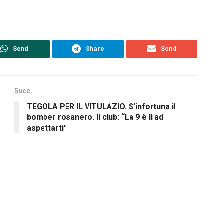
Send
Share
Send
Succ.
TEGOLA PER IL VITULAZIO. S’infortuna il
bomber rosanero. Il club: “La 9 è lì ad
aspettarti”