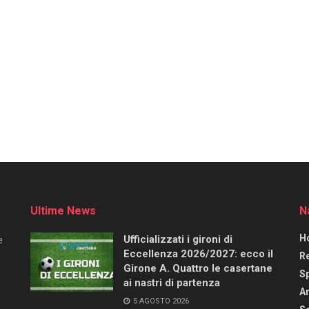
Ultime News
N
H
Ufficializzati i gironi di
e
Eccellenza 2026/2027: ecco il
R
Girone A. Quattro le casertane
S
ai nastri di partenza
Ar
5 AGOSTO 2026