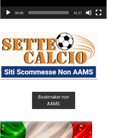
00:00
41:17
Bookmaker non
AAMS