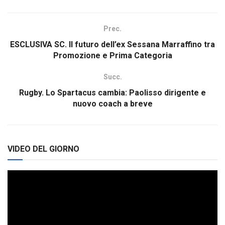
Prec.
ESCLUSIVA SC. Il futuro dell’ex Sessana Marraffino tra
Promozione e Prima Categoria
Succ.
Rugby. Lo Spartacus cambia: Paolisso dirigente e
nuovo coach a breve
VIDEO DEL GIORNO
Video
Player