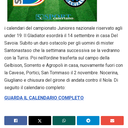
i calendari del campionato Juniores nazionale riservato agli
under 19. Il Gladiator esordirà il 14 settembre in casa Del
Savoia. Subito un duro ostacolo per gli uomini di mister
Santonastaso che la settimana successiva se la vedranno
con la Turris. Poi nell’ordine trasferta sul campo della
Gelbison, Sorrento e Agropoli in casa, nuovamente fuori con
la Cavese, Portici, San Tommaso il 2 novembre. Nocerina,
Giugliano e chiusura del girone di andata contro il Nola. Di
seguito il calendario completo:
GUARDA IL CALENDARIO COMPLETO