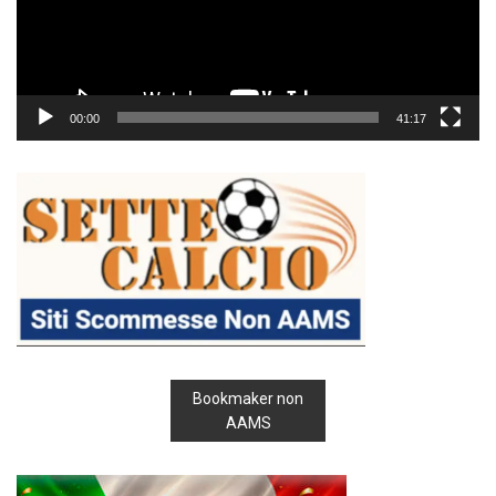
00:00
41:17
Bookmaker non
AAMS