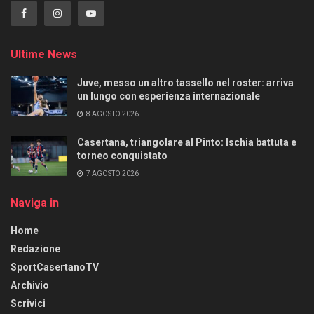
Ultime News
Juve, messo un altro tassello nel roster: arriva
un lungo con esperienza internazionale
8 AGOSTO 2026
Casertana, triangolare al Pinto: Ischia battuta e
torneo conquistato
7 AGOSTO 2026
Naviga in
Home
Redazione
SportCasertanoTV
Archivio
Scrivici