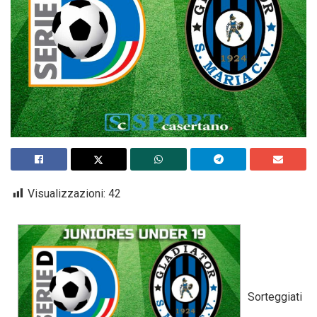
Visualizzazioni:
42
Sorteggiati