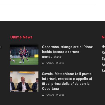
Ultime News
N
H
Casertana, triangolare al Pinto:
e
Ischia battuta e torneo
R
conquistato
S
7 AGOSTO 2026
Ar
Sc
Savoia, Matachione fa il punto:
infortuni, mercato e appello ai
tifosi prima della sfida con la
Casertana
7 AGOSTO 2026