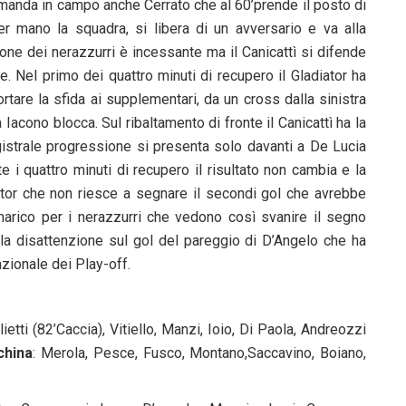
o manda in campo anche Cerrato che al 60’prende il posto di
r mano la squadra, si libera di un avversario e va alla
one dei nerazzurri è incessante ma il Canicattì si difende
. Nel primo dei quattro minuti di recupero il Gladiator ha
tare la sfida ai supplementari, da un cross dalla sinistra
 Iacono blocca. Sul ribaltamento di fronte il Canicattì ha la
agistrale progressione si presenta solo davanti a De Lucia
i quattro minuti di recupero il risultato non cambia e la
ator che non riesce a segnare il secondi gol che avrebbe
marico per i nerazzurri che vedono così svanire il segno
 la disattenzione sul gol del pareggio di D’Angelo che ha
nazionale dei Play-off.
ietti (82’Caccia), Vitiello, Manzi, Ioio, Di Paola, Andreozzi
china
: Merola, Pesce, Fusco, Montano,Saccavino, Boiano,