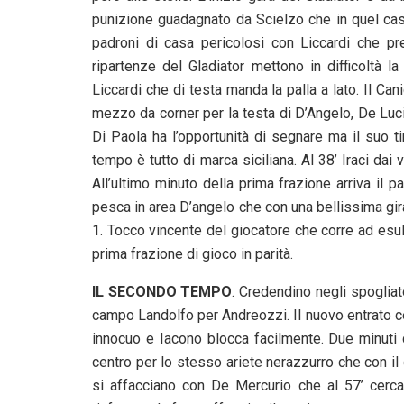
punizione guadagnato da Scielzo che in quel cas
padroni di casa pericolosi con Liccardi che pr
ripartenze del Gladiator mettono in difficoltà 
Liccardi che di testa manda la palla a lato. Il C
mezzo da corner per la testa di D’Angelo, De Luc
Di Paola ha l’opportunità di segnare ma il suo t
tempo è tutto di marca siciliana. Al 38’ Iraci dai
All’ultimo minuto della prima frazione arriva il 
pesca in area D’angelo che con una bellissima girat
1. Tocco vincente del giocatore che corre ad esulta
prima frazione di gioco in parità.
IL SECONDO TEMPO
. Credendino negli spogliat
campo Landolfo per Andreozzi. Il nuovo entrato ce
innocuo e Iacono blocca facilmente. Due minuti 
centro per lo stesso ariete nerazzurro che con il d
si affacciano con De Mercurio che al 57’ cerca