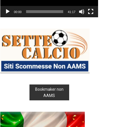
00:00
41:17
Bookmaker non
AAMS