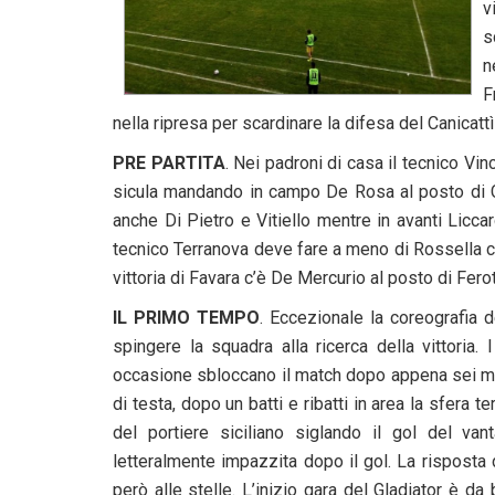
v
s
n
F
nella ripresa per scardinare la difesa del Canicattì
PRE PARTITA
. Nei padroni di casa il tecnico Vi
sicula mandando in campo De Rosa al posto di C
anche Di Pietro e Vitiello mentre in avanti Licca
tecnico Terranova deve fare a meno di Rossella ch
vittoria di Favara c’è De Mercurio al posto di Ferot
IL PRIMO TEMPO
. Eccezionale la coreografia d
spingere la squadra alla ricerca della vittoria.
occasione sbloccano il match dopo appena sei min
di testa, dopo un batti e ribatti in area la sfera 
del portiere siciliano siglando il gol del van
letteralmente impazzita dopo il gol. La risposta d
però alle stelle. L’inizio gara del Gladiator è da b