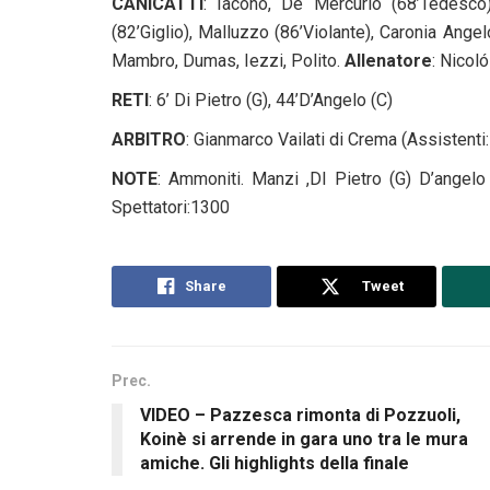
CANICATTÌ
: Iacono, De Mercurio (68’Tedesco
(82’Giglio), Malluzzo (86’Violante), Caronia Angelo
Mambro, Dumas, Iezzi, Polito.
Allenatore
: Nicol
RETI
: 6’ Di Pietro (G), 44’D’Angelo (C)
ARBITRO
: Gianmarco Vailati di Crema (Assistent
NOTE
: Ammoniti. Manzi ,DI Pietro (G) D’angel
Spettatori:1300
Share
Tweet
Prec.
VIDEO – Pazzesca rimonta di Pozzuoli,
Koinè si arrende in gara uno tra le mura
amiche. Gli highlights della finale