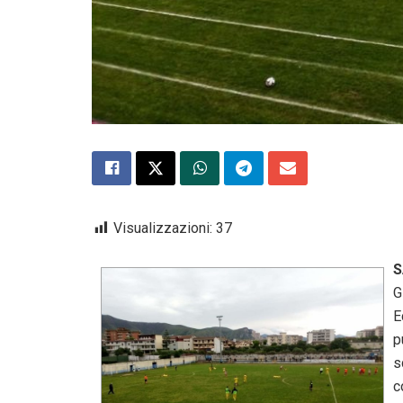
Visualizzazioni:
37
S
G
E
p
s
c