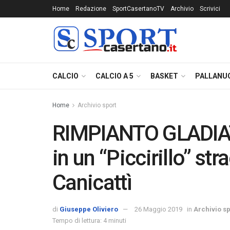
Home
Redazione
SportCasertanoTV
Archivio
Scrivici
CALCIO
CALCIO A 5
BASKET
PALLANU
Home
Archivio sport
RIMPIANTO GLADIATO
in un “Piccirillo” str
Canicattì
di
Giuseppe Oliviero
26 Maggio 2019
in
Archivio sp
Tempo di lettura: 4 minuti