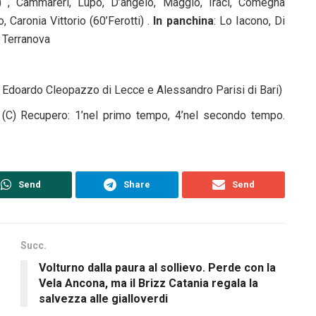
) , Cammareri, Lupo, D’angelo, Maggio, Iraci, Comegna
, Caronia Vittorio (60’Ferotti) .
In panchina
: Lo Iacono, Di
ó Terranova
i: Edoardo Cleopazzo di Lecce e Alessandro Parisi di Bari)
o (C) Recupero: 1’nel primo tempo, 4’nel secondo tempo.
Send
Share
Send
Succ.
Volturno dalla paura al sollievo. Perde con la
Vela Ancona, ma il Brizz Catania regala la
salvezza alle gialloverdi