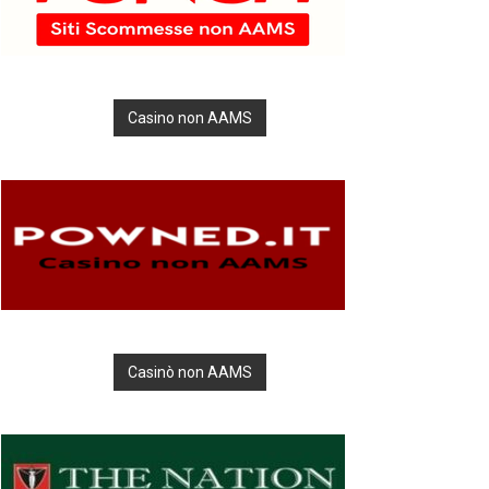
Casino non AAMS
Casinò non AAMS