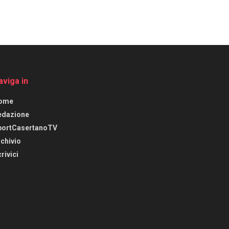
aviga in
ome
edazione
portCasertanoTV
chivio
rivici