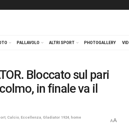
OTO
PALLAVOLO
ALTRI SPORT
PHOTOGALLERY
VI
R. Bloccato sul pari
acolmo, in finale va il
ort
,
Calcio
,
Eccellenza
,
Gladiator 1924
,
home
A
A