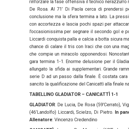
rinforzare la fase offensiva il tecnico nerazzurr
De Rosa. Al 71’ Di Paola cerca di prendersi pe
conclusione ma la sfera termina a lato. La pressi
con accortezza e lascia pochi spazi per attaccare
l’occasionissima per segnare il secondo gol e por
Liccardi conquista palla e calcia a botta sicura ma
chance di calare il tris con Iraci che con una m
che compie un miracolo opponendosi. Nonostante 
gara termina 1-1. Enorme delusione per il Gladi
allungato la sfida ai supplementari. Grande ram
serie D ad un passo dalla finale. È costata cara
sancito la qualificazione del Canicattì alla finale 
TABELLINO GLADIATOR – CANICATTÌ 1-1
GLADIATOR
: De Lucia, De Rosa (59’Cerrato), Vigl
(46’Landolfo) Liccardi, Scielzo, Di Pietro.
In pan
Allenatore
: Vincenzo Credendino