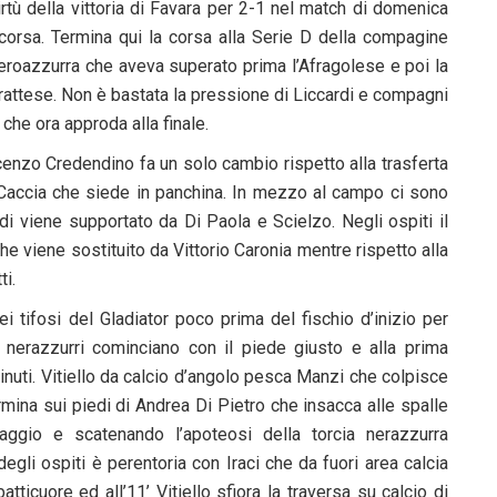
irtù della vittoria di Favara per 2-1 nel match di domenica
corsa. Termina qui la corsa alla Serie D della compagine
eroazzurra che aveva superato prima l’Afragolese e poi la
rattese. Non è bastata la pressione di Liccardi e compagni
 che ora approda alla finale.
ncenzo Credendino fa un solo cambio rispetto alla trasferta
accia che siede in panchina. In mezzo al campo ci sono
rdi viene supportato da Di Paola e Scielzo. Negli ospiti il
e viene sostituito da Vittorio Caronia mentre rispetto alla
ti.
ei tifosi del Gladiator poco prima del fischio d’inizio per
 I nerazzurri cominciano con il piede giusto e alla prima
uti. Vitiello da calcio d’angolo pesca Manzi che colpisce
termina sui piedi di Andrea Di Pietro che insacca alle spalle
taggio e scatenando l’apoteosi della torcia nerazzurra
egli ospiti è perentoria con Iraci che da fuori area calcia
atticuore ed all’11’ Vitiello sfiora la traversa su calcio di