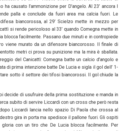
o ha causato l’ammonizione per D’angelo. Al 23’ ancora I
ende palla e conclude da fuori area ma calcia fuori. Le
la difesa biancorossa, al 29’ Scielzo mette in mezzo per
anicattì si rende pericoloso al 33’ quando Comegna mette in
ia blocca facilmente. Passano due minuti e in contropiede
iro viene murato da un difensore biancorosso. Il finale di
 ventotto metri ci prova su punizione ma la mira è sballata.
pareggio del Canicattì: Comegna batte un calcio d’angolo e
a di prima intenzione batte De Lucia e sigla il gol dell’ 1-
re sotto il settore dei tifosi biancorossi. Il gol chiude la
oi decide di usufruire della prima sostituzione e manda in
rca subito di servire Liccardi con un cross che però resta
dopo Liccardi lancia nello spazio Di Paola che crossa al
estro gira in porta ma spedisce il pallone fuori. Gli ospiti
 gloria con un tiro che De Lucia blocca facilmente. Per