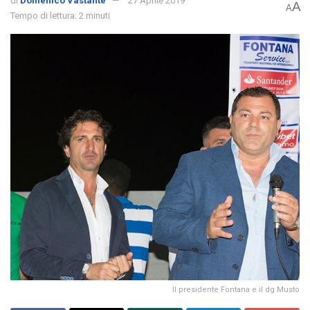
di
Domenico Vastante
27 Aprile 2019
A
A
Tempo di lettura: 2 minuti
Il presidente Fontana e il dg Musto