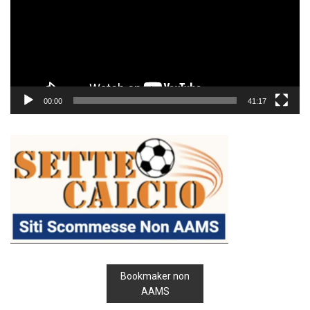
00:00
41:17
Bookmaker non
AAMS