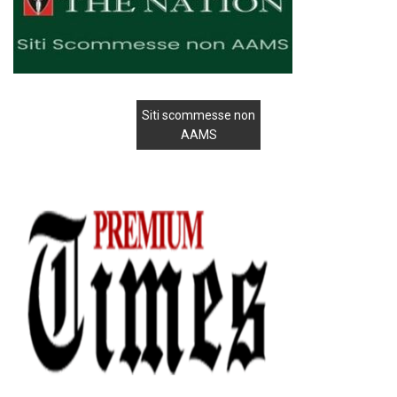
Siti scommesse non
AAMS