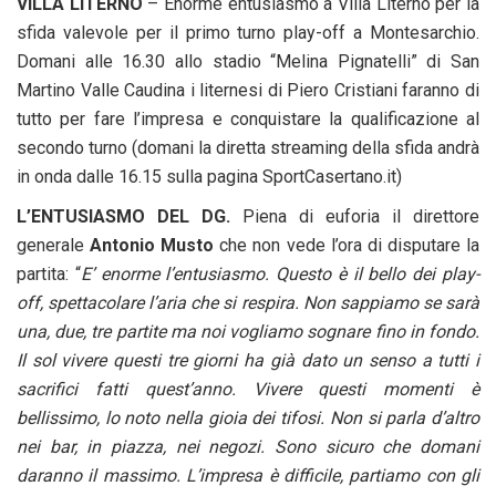
VILLA LITERNO
– Enorme entusiasmo a Villa Literno per la
sfida valevole per il primo turno play-off a Montesarchio.
Domani alle 16.30 allo stadio “Melina Pignatelli” di San
Martino Valle Caudina i liternesi di Piero Cristiani faranno di
tutto per fare l’impresa e conquistare la qualificazione al
secondo turno (domani la diretta streaming della sfida andrà
in onda dalle 16.15 sulla pagina SportCasertano.it)
L’ENTUSIASMO DEL DG.
Piena di euforia il direttore
generale
Antonio Musto
che non vede l’ora di disputare la
partita: “
E’ enorme l’entusiasmo. Questo è il bello dei play-
off, spettacolare l’aria che si respira. Non sappiamo se sarà
una, due, tre partite ma noi vogliamo sognare fino in fondo.
Il sol vivere questi tre giorni ha già dato un senso a tutti i
sacrifici fatti quest’anno. Vivere questi momenti è
bellissimo, lo noto nella gioia dei tifosi. Non si parla d’altro
nei bar, in piazza, nei negozi. Sono sicuro che domani
daranno il massimo. L’impresa è difficile, partiamo con gli