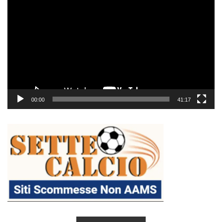
Player
00:00
41:17