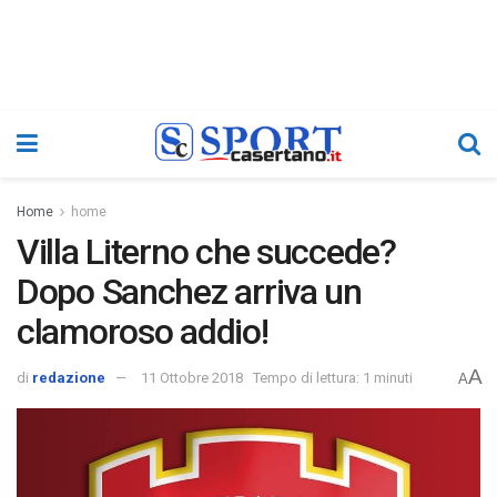
Home
home
Villa Literno che succede?
Dopo Sanchez arriva un
clamoroso addio!
A
di
redazione
11 Ottobre 2018
Tempo di lettura: 1 minuti
A