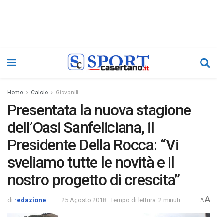
Home
Calcio
Giovanili
Presentata la nuova stagione
dell’Oasi Sanfeliciana, il
Presidente Della Rocca: “Vi
sveliamo tutte le novità e il
nostro progetto di crescita”
A
di
redazione
25 Agosto 2018
Tempo di lettura: 2 minuti
A