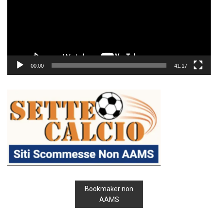
00:00
41:17
Bookmaker non
AAMS