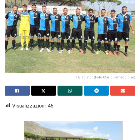
Il Gladiator (Foto Mario Fantaccione)
Visualizzazioni:
46