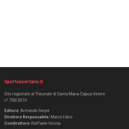
Sportcasertano.it
Sito registrato al Tribunale di Santa Maria Capua Vetere
n° 758/2010.
Editore:
Armando Serpe
Direttore Responsabile:
Marco Falco
Condirettore:
Raffaele Veccia