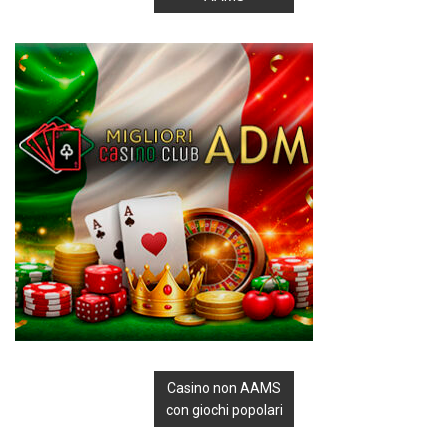
Casino non AAMS
con giochi popolari