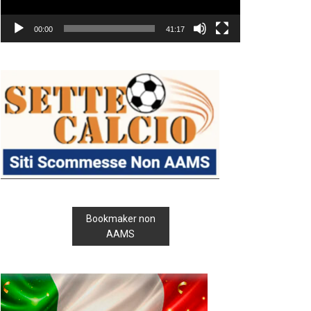
00:00
41:17
Bookmaker non
AAMS