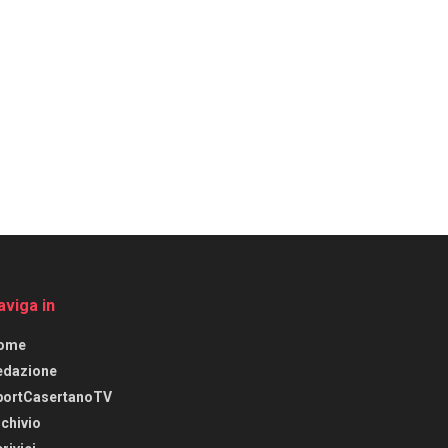
aviga in
ome
edazione
portCasertanoTV
chivio