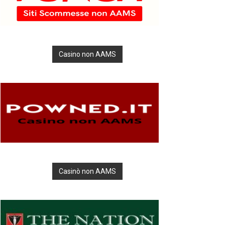
Casino non AAMS
Casinò non AAMS