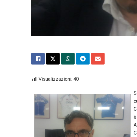
Visualizzazioni:
40
S
c
C
è
A
C