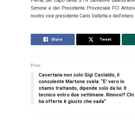
Perna, del Capo della S.T.R Salvatore Balestrie
Simone e del Presidente Provinciale FCI Antoni
nostro vice presidente Carlo Valletta e dell’intero 
Share
Tweet
Prec.
Casertana non solo Gigi Castaldo, il
consulente Martone svela: “E’ vero lo
stiamo trattando, dipende solo da lui. Il
tecnico entro due settimane. Rinnovi? Chi
ha offerte è giusto che vada”