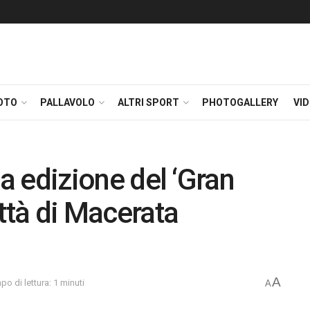
OTO
PALLAVOLO
ALTRI SPORT
PHOTOGALLERY
VI
rza edizione del ‘Gran
ttà di Macerata
A
po di lettura: 1 minuti
A