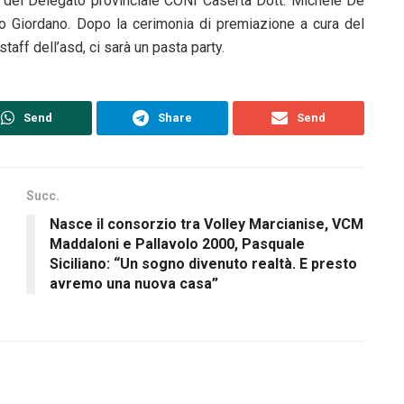
re del Delegato provinciale CONI Caserta Dott. Michele De
o Giordano. Dopo la cerimonia di premiazione a cura del
staff dell’asd, ci sarà un pasta party.
Send
Share
Send
Succ.
Nasce il consorzio tra Volley Marcianise, VCM
Maddaloni e Pallavolo 2000, Pasquale
Siciliano: “Un sogno divenuto realtà. E presto
avremo una nuova casa”