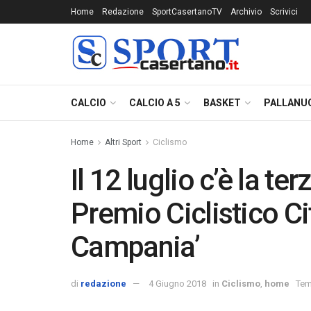
Home
Redazione
SportCasertanoTV
Archivio
Scrivici
CALCIO
CALCIO A 5
BASKET
PALLANU
Home
Altri Sport
Ciclismo
Il 12 luglio c’è la te
Premio Ciclistico Ci
Campania’
di
redazione
4 Giugno 2018
in
Ciclismo
,
home
Tem