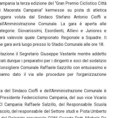
ampania la terza edizione del “Gran Premio Ciclistico Città
i Macerata Campania” kermesse su pista di atletica
eggera voluta dal Sindaco Stefano Antonio Cioffi e
all’Amministrazione Comunale. La gara è aperta alle
ategorie: Giovanissimi, Esordienti, Allievi e Juniores e
arà valevole quale Campionato Regionale a Squadre. Il
ione gara avrà luogo presso lo Stadio Comunale alle ore 18.
stazione il Segretario Giuseppe Vastante mentre addetto
iati dunque i preparativi per i dirigenti e soci del sodalizio
l Consigliere Comunale Raffaele Gazzillo con entusiasmo e
hanno dato il via alle procedure per l’organizzazione
za del Sindaco Cioffi e dell’Amministrazione Comunale è
Presidente Federciclismo Campania, del suo vice Vicario
I Campania Raffaele Salzillo, del Responsabile Scuola
olo, del responsabile del Settore studi e Pista Umberto