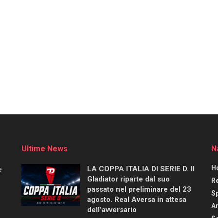
Ultime News
N
H
LA COPPA ITALIA DI SERIE D. Il
e
Gladiator riparte dal suo
R
passato nel preliminare del 23
S
agosto. Real Aversa in attesa
Ar
dell’avversario