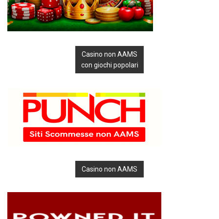
Casino non AAMS
con giochi popolari
Casino non AAMS