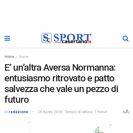
Home
home
E’ un’altra Aversa Normanna:
entusiasmo ritrovato e patto
salvezza che vale un pezzo di
futuro
A
di
redazione
26 Aprile 2018
Tempo di lettura: 1 minuti
A