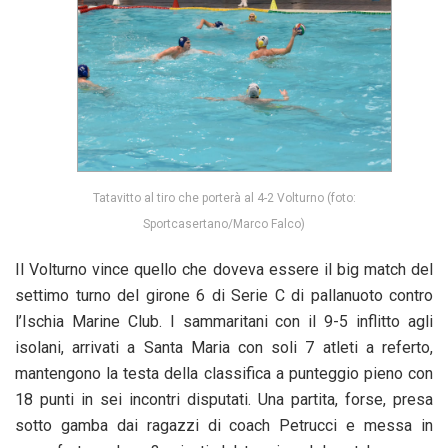
Tatavitto al tiro che porterà al 4-2 Volturno (foto:
Sportcasertano/Marco Falco)
Il Volturno vince quello che doveva essere il big match del
settimo turno del girone 6 di Serie C di pallanuoto contro
l’Ischia Marine Club. I sammaritani con il 9-5 inflitto agli
isolani, arrivati a Santa Maria con soli 7 atleti a referto,
mantengono la testa della classifica a punteggio pieno con
18 punti in sei incontri disputati. Una partita, forse, presa
sotto gamba dai ragazzi di coach Petrucci e messa in