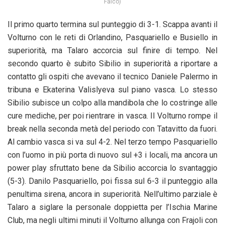
Falco)
Il primo quarto termina sul punteggio di 3-1. Scappa avanti il
Volturno con le reti di Orlandino, Pasquariello e Busiello in
superiorità, ma Talaro accorcia sul finire di tempo. Nel
secondo quarto è subito Sibilio in superiorità a riportare a
contatto gli ospiti che avevano il tecnico Daniele Palermo in
tribuna e Ekaterina Valislyeva sul piano vasca. Lo stesso
Sibilio subisce un colpo alla mandibola che lo costringe alle
cure mediche, per poi rientrare in vasca. Il Volturno rompe il
break nella seconda metà del periodo con Tatavitto da fuori.
Al cambio vasca si va sul 4-2. Nel terzo tempo Pasquariello
con l’uomo in più porta di nuovo sul +3 i locali, ma ancora un
power play sfruttato bene da Sibilio accorcia lo svantaggio
(5-3). Danilo Pasquariello, poi fissa sul 6-3 il punteggio alla
penultima sirena, ancora in superiorità. Nell’ultimo parziale è
Talaro a siglare la personale doppietta per l’Ischia Marine
Club, ma negli ultimi minuti il Volturno allunga con Frajoli con