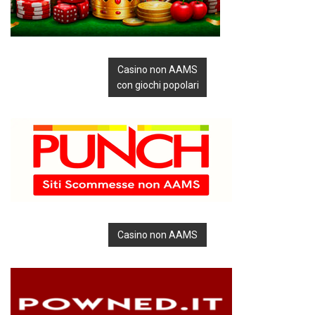
Casino non AAMS
con giochi popolari
Casino non AAMS