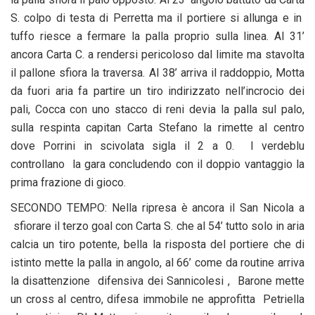
S. colpo di testa di Perretta ma il portiere si allunga e in
tuffo riesce a fermare la palla proprio sulla linea. Al 31’
ancora Carta C. a rendersi pericoloso dal limite ma stavolta
il pallone sfiora la traversa. Al 38’ arriva il raddoppio, Motta
da fuori aria fa partire un tiro indirizzato nell’incrocio dei
pali, Cocca con uno stacco di reni devia la palla sul palo,
sulla respinta capitan Carta Stefano la rimette al centro
dove Porrini in scivolata sigla il 2 a 0. I verdeblu
controllano la gara concludendo con il doppio vantaggio la
prima frazione di gioco.
SECONDO TEMPO: Nella ripresa è ancora il San Nicola a
sfiorare il terzo goal con Carta S. che al 54’ tutto solo in aria
calcia un tiro potente, bella la risposta del portiere che di
istinto mette la palla in angolo, al 66’ come da routine arriva
la disattenzione difensiva dei Sannicolesi , Barone mette
un cross al centro, difesa immobile ne approfitta Petriella