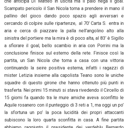
che anticipa DI Matteo in uscita ma il palo nega il goal.
Scampato pericolo il San Nicola torna a prendere in mano il
pallino del gioco dando poco spazio agli avversari e
cercando di colpire sulle ripartenze, al 70’ Carta S. entra in
aria e cerca di piazzare la palla nell’angolino alto alla
sinistra del portiere ma la mira è di poco alta, al 83’ è Sigillo
a sfiorare il goal, bello scambio in aria con Porrini ma la
conclusione finisce sul esterno della rete. Finisce così la
partita, un San Nicola che torna a casa con una vittoria
continuando la seire positiva esterna, infatti i ragazzi di
mister Letizia insieme alla capolista Teano sono le uniche
squadre di questo girone che hanno ottenuto più punti in
trasferta. Nei primi 15 minuti si stava rivedendo il Circello di
15 giorni fa quando tra le mure amiche aveva sconfitto le
Aquile rosanero con il punteggio di 3 reti a 1, ma oggi un po’
la sfortuna un po’ la poca lucidità dei propri attaccanti
subiscono la loro quarta sconfitta in casa. A fine partita
abbiamo raggiunto il presidente dei verdeblu Bernardo