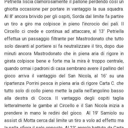
Petriella liscia clamorosamente il pallone perdendo così un
ghiotta occasione per portare in vantaggio la sua squadra.
Al 8’ ancora brivido per gli ospiti, Sorda dal limite fa partire
un tiro a giro ma colpisce in pieno l’incrocio dei pali. Il
Circello ci crede e continua ad attaccare, al 13’ Petriella
effettua un passaggio filtrante per Mastrodonato che tutto
solo davanti al portiere si fa neutralizzare il tiro, dopo due
minuti ancora Mastrodonato che in piena aria di rigore in
girata colpisce bene e forte ma la mira è troppo centrale,
quando ormai i padroni di casa sembrano avere il pallino del
gioco arriva il vantaggio del San Nicola, al 16’ su una
ripartenza Porrini pesca in piena aria di rigore Carta C. che
tutto solo di collo pieno mette la palla nell’angolino basso
alla destra di Cocca. Il vantaggio degli ospiti taglia
letteralmente le gambe al Circello e il San Nicola inizia a
prendere in mano le redini del gioco. Al 19’ Sarniolo su
assist di Motta cerca dal limite un tiro a volo ad effetto ma
la palla sfiora il palo opposto. Al 23’ angolo battuto da Carta