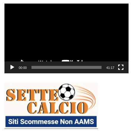
Video
Player
00:00
41:17