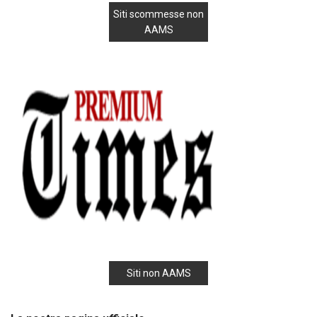
Siti scommesse non
AAMS
Siti non AAMS