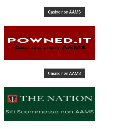
Casino non AAMS
Casinò non AAMS