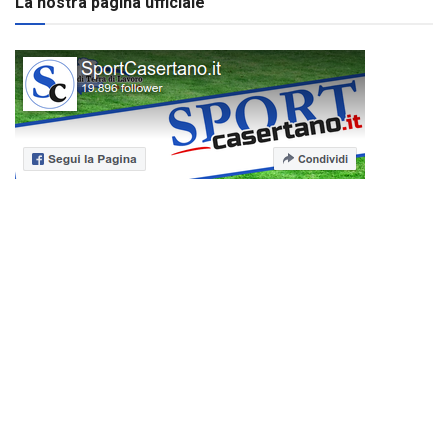
La nostra pagina ufficiale