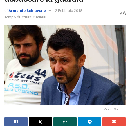
di
Armando Schiavone
2 Febbraio 2018
A
A
Tempo di lettura: 2 minuti
Mister Cottuno