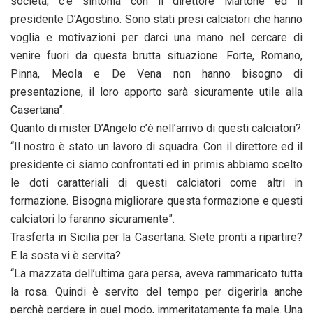
società, c’è sintonia con il direttore Martone ed il
presidente D’Agostino. Sono stati presi calciatori che hanno
voglia e motivazioni per darci una mano nel cercare di
venire fuori da questa brutta situazione. Forte, Romano,
Pinna, Meola e De Vena non hanno bisogno di
presentazione, il loro apporto sarà sicuramente utile alla
Casertana”.
Quanto di mister D’Angelo c’è nell’arrivo di questi calciatori?
“Il nostro è stato un lavoro di squadra. Con il direttore ed il
presidente ci siamo confrontati ed in primis abbiamo scelto
le doti caratteriali di questi calciatori come altri in
formazione. Bisogna migliorare questa formazione e questi
calciatori lo faranno sicuramente”.
Trasferta in Sicilia per la Casertana. Siete pronti a ripartire?
E la sosta vi è servita?
“La mazzata dell’ultima gara persa, aveva rammaricato tutta
la rosa. Quindi è servito del tempo per digerirla anche
perchè perdere in quel modo, immeritatamente fa male. Una