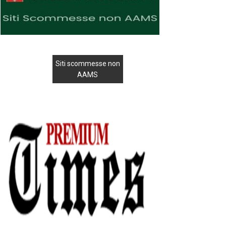
Siti scommesse non
AAMS