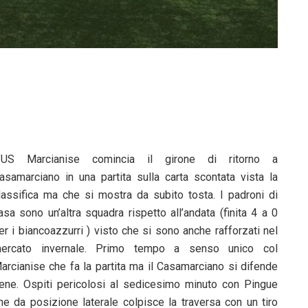
’US Marcianise comincia il girone di ritorno a
asamarciano in una partita sulla carta scontata vista la
lassifica ma che si mostra da subito tosta. I padroni di
asa sono un’altra squadra rispetto all’andata (finita 4 a 0
er i biancoazzurri ) visto che si sono anche rafforzati nel
ercato invernale. Primo tempo a senso unico col
arcianise che fa la partita ma il Casamarciano si difende
ene. Ospiti pericolosi al sedicesimo minuto con Pingue
he da posizione laterale colpisce la traversa con un tiro