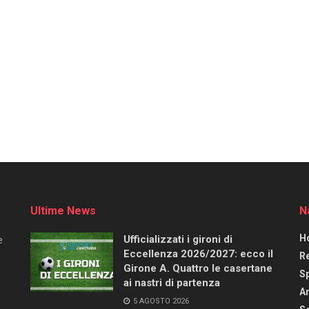
Ultime News
N
H
Ufficializzati i gironi di
e
Eccellenza 2026/2027: ecco il
R
Girone A. Quattro le casertane
S
ai nastri di partenza
Ar
5 AGOSTO 2026