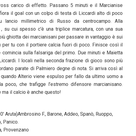
ross carico di effetto. Passano 5 minuti e il Marcianise
fiora il goal con un colpo di testa di Liccardi alto di poco
u lancio millimetrico di Russo da centrocampo. Alla
, su cui spesso c’è una triplice marcatura, con una sua
più ghiotta dei marcianisani per passare in vantaggio è sui
per tu con il portiere calcia fuori di poco. Finisce così il
 comincia sulla falsariga del primo. Due minuti e Maietta
Liccardi. I locali nella seconda frazione di gioco sono più
ordano parate di Palmiero degne di nota. Si arriva così al
 , quando Alterio viene espulso per fallo da ultimo uomo a
o da poco, che trafigge l’estremo difensore marcianisano.
e ma il calcio è anche questo!
90′ Aruta)Ambrosino F., Barone, Addeo, Spanò, Ruoppo,
, Panico.
ta, Provenzano