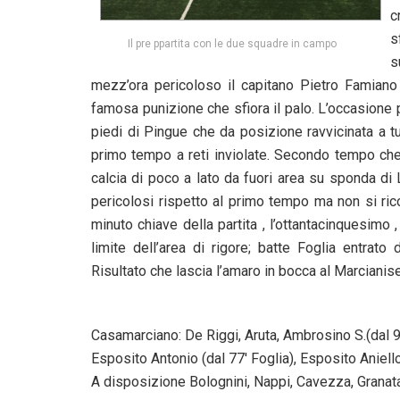
c
s
Il pre ppartita con le due squadre in campo
s
mezz’ora pericoloso il capitano Pietro Famiano 
famosa punizione che sfiora il palo. L’occasione 
piedi di Pingue che da posizione ravvicinata a tu 
primo tempo a reti inviolate. Secondo tempo che
calcia di poco a lato da fuori area su sponda di 
pericolosi rispetto al primo tempo ma non si ric
minuto chiave della partita , l’ottantacinquesimo
limite dell’area di rigore; batte Foglia entrat
Risultato che lascia l’amaro in bocca al Marcianis
Casamarciano: De Riggi, Aruta, Ambrosino S.(dal 
Esposito Antonio (dal 77′ Foglia), Esposito Aniello
A disposizione Bolognini, Nappi, Cavezza, Grana