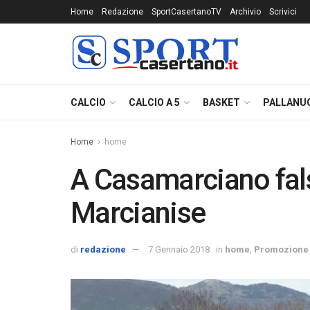
Home
Redazione
SportCasertanoTV
Archivio
Scrivici
CALCIO
CALCIO A 5
BASKET
PALLANU
Home
home
A Casamarciano fals
Marcianise
di
redazione
7 Gennaio 2018
in
home
,
Promozione