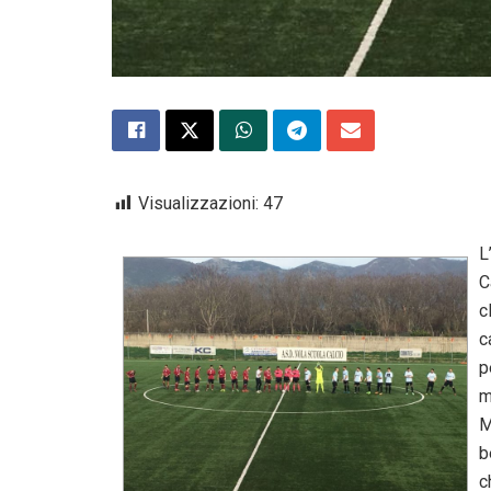
Visualizzazioni:
47
L
C
c
c
p
m
M
b
c