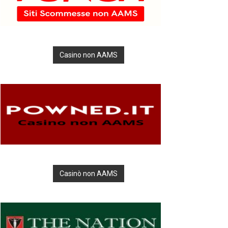
Casino non AAMS
Casinò non AAMS