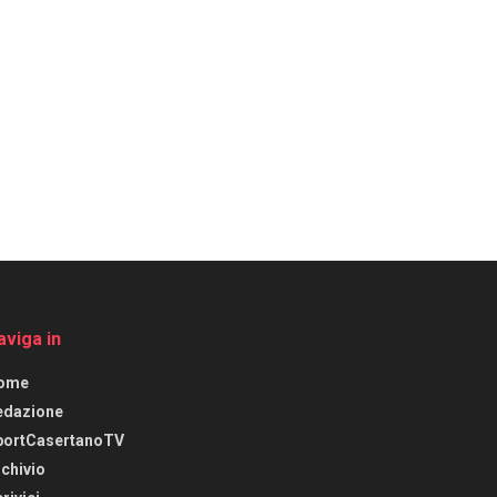
aviga in
ome
edazione
portCasertanoTV
chivio