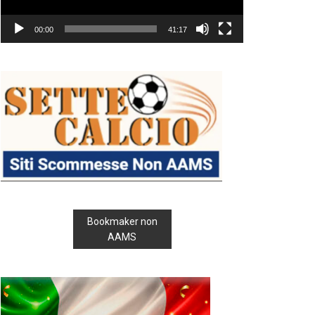
00:00
41:17
Bookmaker non
AAMS