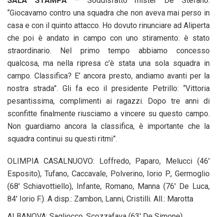
SALA STAMPA
– Soddisfatto mister De Stefano:
“Giocavamo contro una squadra che non aveva mai perso in
casa e con il quinto attacco. Ho dovuto rinunciare ad Aliperta
che poi è andato in campo con uno stiramento: è stato
straordinario. Nel primo tempo abbiamo concesso
qualcosa, ma nella ripresa c’è stata una sola squadra in
campo. Classifica? E’ ancora presto, andiamo avanti per la
nostra strada”. Gli fa eco il presidente Petrillo: “Vittoria
pesantissima, complimenti ai ragazzi. Dopo tre anni di
sconfitte finalmente riusciamo a vincere su questo campo.
Non guardiamo ancora la classifica, è importante che la
squadra continui su questi ritmi”.
OLIMPIA CASALNUOVO: Loffredo, Paparo, Melucci (46′
Esposito), Tufano, Caccavale, Polverino, Iorio P., Germoglio
(68′ Schiavottiello), Infante, Romano, Manna (76′ De Luca,
84′ Iorio F.). A disp.: Zambon, Lanni, Cristilli. All.: Marotta
ALBANOVA: Sagliocco, Scozzafava (63′ De Simone),