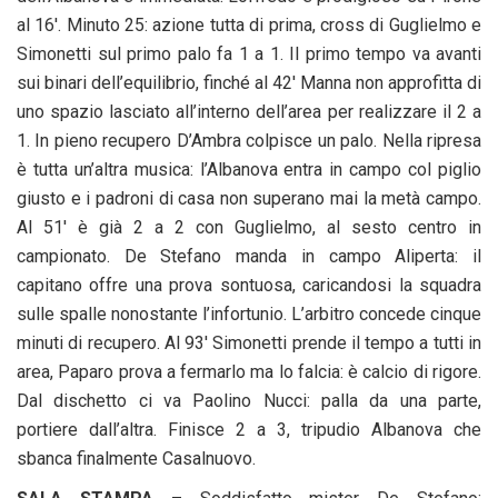
al 16′. Minuto 25: azione tutta di prima, cross di Guglielmo e
Simonetti sul primo palo fa 1 a 1. Il primo tempo va avanti
sui binari dell’equilibrio, finché al 42′ Manna non approfitta di
uno spazio lasciato all’interno dell’area per realizzare il 2 a
1. In pieno recupero D’Ambra colpisce un palo. Nella ripresa
è tutta un’altra musica: l’Albanova entra in campo col piglio
giusto e i padroni di casa non superano mai la metà campo.
Al 51′ è già 2 a 2 con Guglielmo, al sesto centro in
campionato. De Stefano manda in campo Aliperta: il
capitano offre una prova sontuosa, caricandosi la squadra
sulle spalle nonostante l’infortunio. L’arbitro concede cinque
minuti di recupero. Al 93′ Simonetti prende il tempo a tutti in
area, Paparo prova a fermarlo ma lo falcia: è calcio di rigore.
Dal dischetto ci va Paolino Nucci: palla da una parte,
portiere dall’altra. Finisce 2 a 3, tripudio Albanova che
sbanca finalmente Casalnuovo.