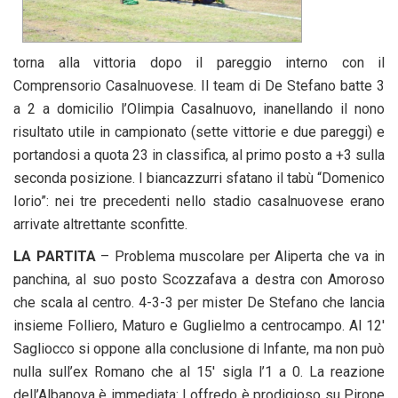
torna alla vittoria dopo il pareggio interno con il
Comprensorio Casalnuovese. Il team di De Stefano batte 3
a 2 a domicilio l’Olimpia Casalnuovo, inanellando il nono
risultato utile in campionato (sette vittorie e due pareggi) e
portandosi a quota 23 in classifica, al primo posto a +3 sulla
seconda posizione. I biancazzurri sfatano il tabù “Domenico
Iorio”: nei tre precedenti nello stadio casalnuovese erano
arrivate altrettante sconfitte.
LA PARTITA
– Problema muscolare per Aliperta che va in
panchina, al suo posto Scozzafava a destra con Amoroso
che scala al centro. 4-3-3 per mister De Stefano che lancia
insieme Folliero, Maturo e Guglielmo a centrocampo. Al 12′
Sagliocco si oppone alla conclusione di Infante, ma non può
nulla sull’ex Romano che al 15′ sigla l’1 a 0. La reazione
dell’Albanova è immediata: Loffredo è prodigioso su Pirone