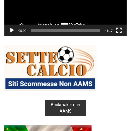
00:00
41:17
Bookmaker non
AAMS