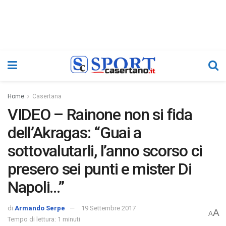
Home
Casertana
VIDEO – Rainone non si fida
dell’Akragas: “Guai a
sottovalutarli, l’anno scorso ci
presero sei punti e mister Di
Napoli…”
di
Armando Serpe
19 Settembre 2017
A
A
Tempo di lettura: 1 minuti