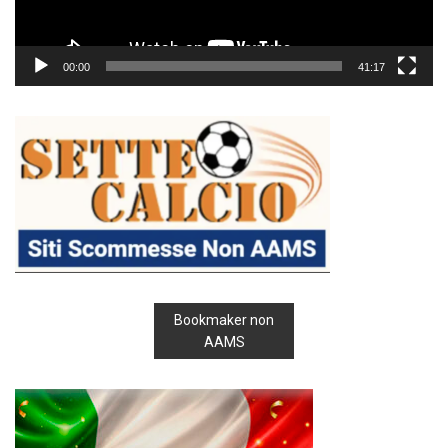
00:00
41:17
Bookmaker non
AAMS