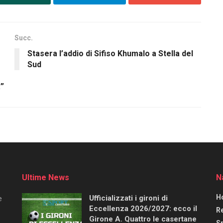
Succ.
Stasera l’addio di Sifiso Khumalo a Stella del
Sud
a”
Ultime News
N
H
Ufficializzati i gironi di
e
Eccellenza 2026/2027: ecco il
R
Girone A. Quattro le casertane
S