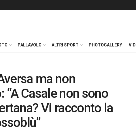
OTO
PALLAVOLO
ALTRI SPORT
PHOTOGALLERY
VI
l’Aversa ma non
o: “A Casale non sono
ertana? Vi racconto la
ossoblù”