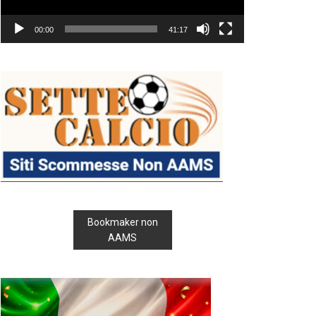
00:00
41:17
Bookmaker non
AAMS