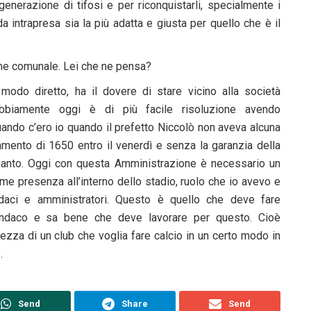
nerazione di tifosi e per riconquistarli, specialmente i
a intrapresa sia la più adatta e giusta per quello che è il
one comunale. Lei che ne pensa?
odo diretto, ha il dovere di stare vicino alla società
bbiamente oggi è di più facile risoluzione avendo
quando c’ero io quando il prefetto Niccolò non aveva alcuna
amento di 1650 entro il venerdì e senza la garanzia della
pianto. Oggi con questa Amministrazione è necessario un
me presenza all’interno dello stadio, ruolo che io avevo e
ndaci e amministratori. Questo è quello che deve fare
sindaco e sa bene che deve lavorare per questo. Cioè
tezza di un club che voglia fare calcio in un certo modo in
.
Send
Share
Send