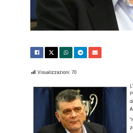
Visualizzazioni:
70
L
P
d
A
“
z