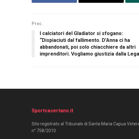
Prec.
I calciatori del Gladiator si sfogano:
“Dispiaciuti dal fallimento. D’Anna ci ha
abbandonati, poi solo chiacchiere da altri
imprenditori. Vogliamo giustizia dalla Leg
Sportcasertano.it
Sito registrato al Tribunale di Santa Maria Capua Veter
n° 758/2010.