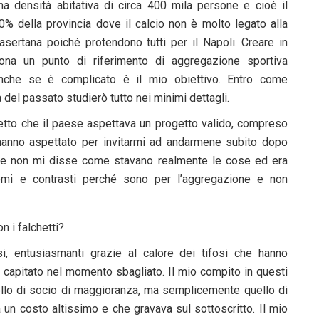
na densità abitativa di circa 400 mila persone e cioè il
0% della provincia dove il calcio non è molto legato alla
asertana poiché protendono tutti per il Napoli. Creare in
ona un punto di riferimento di aggregazione sportiva
nche se è complicato è il mio obiettivo. Entro come
 del passato studierò tutto nei minimi dettagli.
detto che il paese aspettava un progetto valido, compreso
hanno aspettato per invitarmi ad andarmene subito dopo
are non mi disse come stavano realmente le cose ed era
lemi e contrasti perché sono per l’aggregazione e non
n i falchetti?
i, entusiasmanti grazie al calore dei tifosi che hanno
 capitato nel momento sbagliato. Il mio compito in questi
ello di socio di maggioranza, ma semplicemente quello di
a un costo altissimo e che gravava sul sottoscritto. Il mio