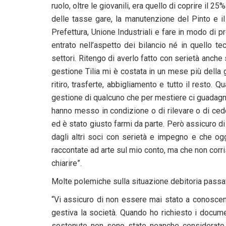
ruolo, oltre le giovanili, era quello di coprire il 2
delle tasse gare, la manutenzione del Pinto e il
Prefettura, Unione Industriali e fare in modo di
entrato nell’aspetto dei bilancio né in quello t
settori. Ritengo di averlo fatto con serietà anc
gestione Tilia mi è costata in un mese più della
ritiro, trasferte, abbigliamento e tutto il resto. 
gestione di qualcuno che per mestiere ci guadagn
hanno messo in condizione o di rilevare o di ceder
ed è stato giusto farmi da parte. Però assicuro di a
dagli altri soci con serietà e impegno e che og
raccontate ad arte sul mio conto, ma che non cor
chiarire”.
Molte polemiche sulla situazione debitoria passa
“Vi assicuro di non essere mai stato a conoscen
gestiva la società. Quando ho richiesto i docum
sostenute non sono state neanche considerate.