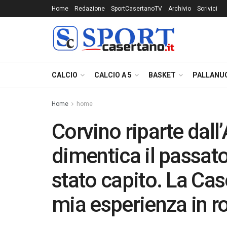
Home
Redazione
SportCasertanoTV
Archivio
Scrivici
CALCIO
CALCIO A 5
BASKET
PALLANU
Home
home
Corvino riparte dal
dimentica il passat
stato capito. La Cas
mia esperienza in r