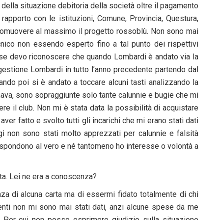
5% della situazione debitoria della società oltre il pagamento
 rapporto con le istituzioni, Comune, Provincia, Questura,
 promuovere al massimo il progetto rossoblù. Non sono mai
ecnico non essendo esperto fino a tal punto dei rispettivi
he se devo riconoscere che quando Lombardi è andato via la
 gestione Lombardi in tutto l’anno precedente partendo dal
Quando poi si è andato a toccare alcuni tasti analizzando la
ava, sono sopraggiunte solo tante calunnie e bugie che mi
e il club. Non mi è stata data la possibilità di acquistare
ver fatto e svolto tutti gli incarichi che mi erano stati dati
gi non sono stati molto apprezzati per calunnie e falsità
rispondono al vero e né tantomeno ho interesse o volontà a
ta. Lei ne era a conoscenza?
za di alcuna carta ma di essermi fidato totalmente di chi
enti non mi sono mai stati dati, anzi alcune spese da me
 Per cui non posso esprimere giudizio sulla situazione