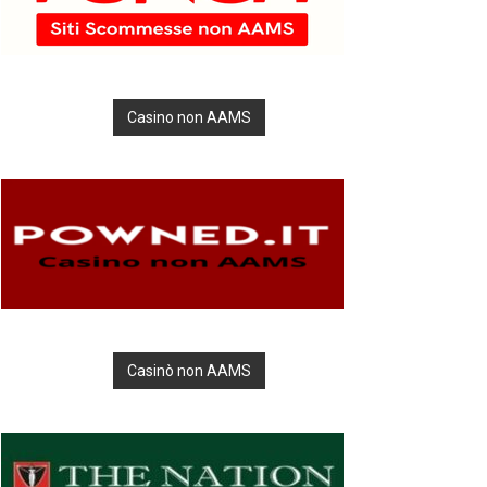
Casino non AAMS
Casinò non AAMS