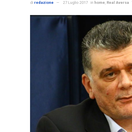
di
redazione
27 Luglio 2017
in
home
,
Real Aversa