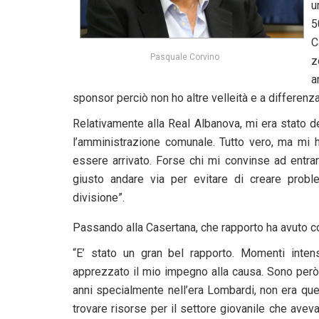
u
5
C
Pasquale Corvino
z
a
sponsor perciò non ho altre velleità e a differenza
Relativamente alla Real Albanova, mi era stato 
l’amministrazione comunale. Tutto vero, ma mi 
essere arrivato. Forse chi mi convinse ad entr
giusto andare via per evitare di creare prob
divisione”.
Passando alla Casertana, che rapporto ha avuto co
“E’ stato un gran bel rapporto. Momenti intens
apprezzato il mio impegno alla causa. Sono però
anni specialmente nell’era Lombardi, non era qu
trovare risorse per il settore giovanile che avev