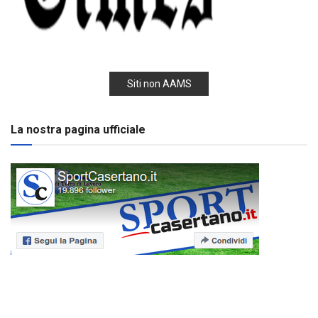
Siti non AAMS
La nostra pagina ufficiale