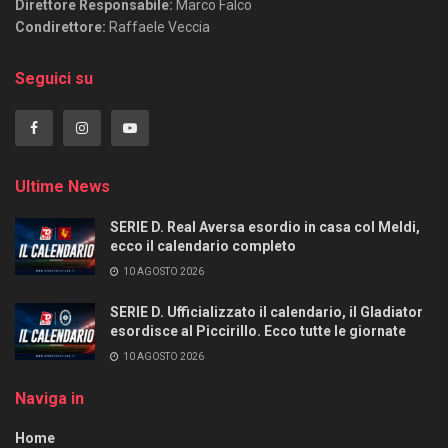
Direttore Responsabile:
Marco Falco
Condirettore:
Raffaele Veccia
Seguici su
Ultime News
SERIE D. Real Aversa esordio in casa col Meldi,
ecco il calendario completo
10 AGOSTO 2026
SERIE D. Ufficializzato il calendario, il Gladiator
esordisce al Piccirillo. Ecco tutte le giornate
10 AGOSTO 2026
Naviga in
Home