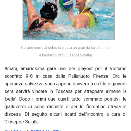
Starace come al solito si è data un gran da fare ma non
è bastato (Foto Giuseppe Scialla)
Amara, amarissima gara uno dei playout per il Volturno
sconfitto 9-8 in casa dalla Pallanuoto Firenze. Ora le
speranze salvezza sono appese davvero a un filo e giovedì
sera servirà vincere in Toscana per strappare almeno la
‘bella’. Dopo i primi due quarti tutto sommato positivi, le
gialloverdi si sono disunite e per le fiorentine strada in
discesa. Di seguito alcuni scatti dell’incontro a cura di
Giuseppe Scialla.