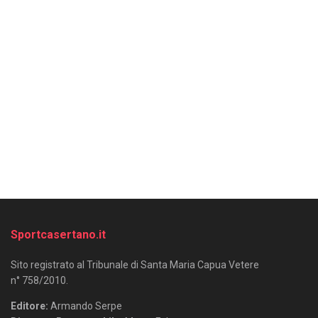
Sportcasertano.it
Sito registrato al Tribunale di Santa Maria Capua Vetere
n° 758/2010.
Editore:
Armando Serpe