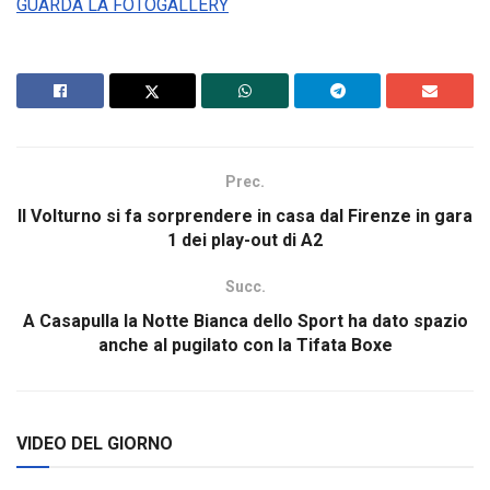
GUARDA LA FOTOGALLERY
Prec.
Il Volturno si fa sorprendere in casa dal Firenze in gara
1 dei play-out di A2
Succ.
A Casapulla la Notte Bianca dello Sport ha dato spazio
anche al pugilato con la Tifata Boxe
VIDEO DEL GIORNO