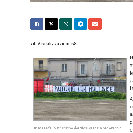
Visualizzazioni:
68
H
m
l
p
f
A
q
a
p
Un mese fa lo striscione dei tifosi granata per Antonio
d