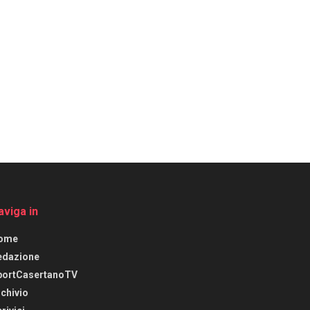
aviga in
ome
edazione
portCasertanoTV
chivio