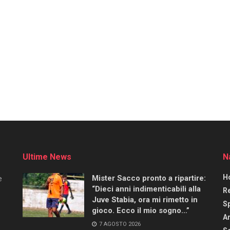
Ultime News
N
H
Mister Sacco pronto a ripartire:
e
“Dieci anni indimenticabili alla
R
Juve Stabia, ora mi rimetto in
S
gioco. Ecco il mio sogno…”
Ar
7 AGOSTO 2026