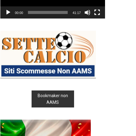
00:00
41:17
Bookmaker non
AAMS