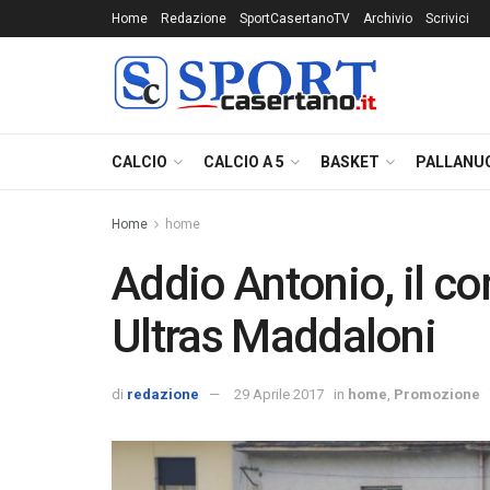
Home
Redazione
SportCasertanoTV
Archivio
Scrivici
CALCIO
CALCIO A 5
BASKET
PALLANU
Home
home
Addio Antonio, il c
Ultras Maddaloni
di
redazione
29 Aprile 2017
in
home
,
Promozione