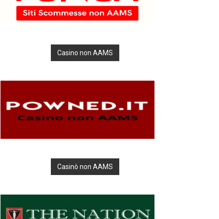
Casino non AAMS
Casinò non AAMS