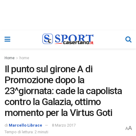
Home
home
Il punto sul girone A di
Promozione dopo la
23^giornata: cade la capolista
contro la Galazia, ottimo
momento per la Virtus Goti
di
Marcello Librace
8 Marzo 2017
A
A
Tempo di lettura: 2 minuti