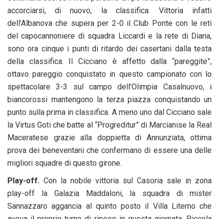
accorciarsi, di nuovo, la classifica. Vittoria infatti
dell’Albanova che supera per 2-0 il Club Ponte con le reti
del capocannoniere di squadra Liccardi e la rete di Diana,
sono ora cinque i punti di ritardo dei casertani dalla testa
della classifica. Il Cicciano è affetto dalla “pareggite”,
ottavo pareggio conquistato in questo campionato con lo
spettacolare 3-3 sul campo dell’Olimpia Casalnuovo, i
biancorossi mantengono la terza piazza conquistando un
punto sulla prima in classifica. A meno uno dal Cicciano sale
la Virtus Goti che batte al “Progreditur” di Marcianise la Real
Maceratese grazie alla doppietta di Annunziata, ottima
prova dei beneventani che confermano di essere una delle
migliori squadre di questo girone.
Play-off.
Con la nobile vittoria sul Casoria sale in zona
play-off la Galazia Maddaloni, la squadra di mister
Sannazzaro aggancia al quinto posto il Villa Literno che
aveva il proprio turno di riposo in questa giornata. Piccola