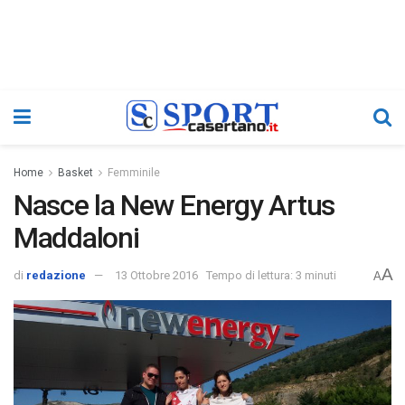
Home
Basket
Femminile
Nasce la New Energy Artus
Maddaloni
A
di
redazione
13 Ottobre 2016
Tempo di lettura: 3 minuti
A