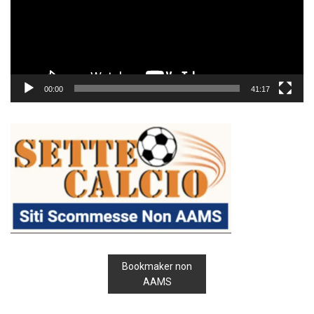
00:00
41:17
Bookmaker non
AAMS