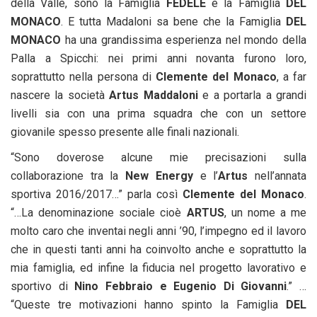
della Valle, sono la Famiglia
FEDELE
e la Famiglia
DEL
MONACO
. E tutta Madaloni sa bene che la Famiglia
DEL
MONACO
ha una grandissima esperienza nel mondo della
Palla a Spicchi: nei primi anni novanta furono loro,
soprattutto nella persona di
Clemente del Monaco
, a far
nascere la società
Artus Maddaloni
e a portarla a grandi
livelli sia con una prima squadra che con un settore
giovanile spesso presente alle finali nazionali.
“Sono doverose alcune mie precisazioni sulla
collaborazione tra la
New Energy
e l’
Artus
nell’annata
sportiva 2016/2017…” parla così
Clemente del Monaco
.
“…La denominazione sociale cioè
ARTUS
, un nome a me
molto caro che inventai negli anni ’90, l’impegno ed il lavoro
che in questi tanti anni ha coinvolto anche e soprattutto la
mia famiglia, ed infine la fiducia nel progetto lavorativo e
sportivo di
Nino Febbraio e Eugenio Di Giovanni
.” …
“Queste tre motivazioni hanno spinto la Famiglia
DEL