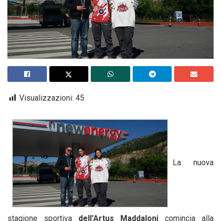
Visualizzazioni:
45
La nuova
stagione sportiva
dell’Artus Maddaloni
comincia alla