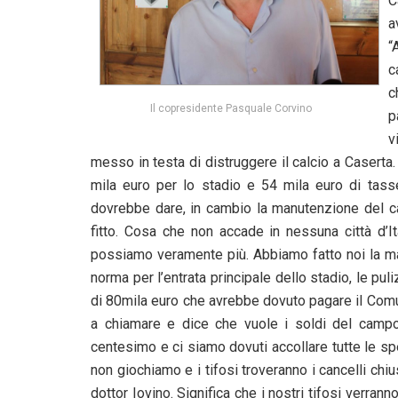
C
a
“
c
c
Il copresidente Pasquale Corvino
p
v
messo in testa di distruggere il calcio a Casert
mila euro per lo stadio e 54 mila euro di tass
dovrebbe dare, in cambio la manutenzione del 
fitto. Cosa che non accade in nessuna città d’I
possiamo veramente più. Abbiamo fatto noi la ma
norma per l’entrata principale dello stadio, le pu
di 80mila euro che avrebbe dovuto pagare il Com
a chiamare e dice che vuole i soldi del campo
centesimo e ci siamo dovuti accollare tutte le s
non giochiamo e i tifosi troveranno i cancelli chiu
dottor Iovino. Significa che i nostri tifosi verra