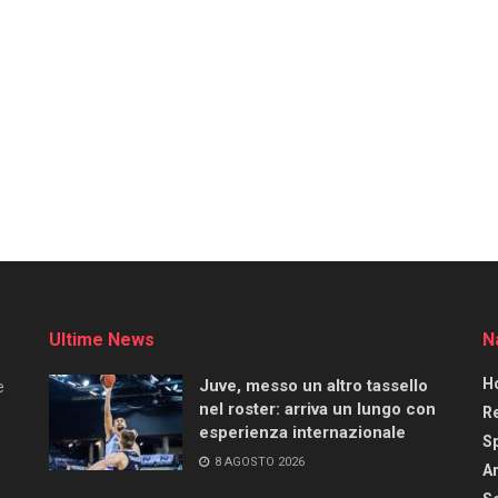
Ultime News
N
H
Juve, messo un altro tassello
e
nel roster: arriva un lungo con
R
esperienza internazionale
S
8 AGOSTO 2026
Ar