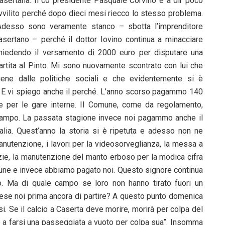
asertana. Il co presidente Pasquale Corvino è a dir poco
vvilito perché dopo dieci mesi riecco lo stesso problema.
Adesso sono veramente stanco – sbotta l’imprenditore
asertano – perché il dottor Iovino continua a minacciare
hiedendo il versamento di 2000 euro per disputare una
artita al Pinto. Mi sono nuovamente scontrato con lui che
iene dalle politiche sociali e che evidentemente si è
a. E vi spiego anche il perché. L’anno scorso pagammo 140
e per le gare interne. Il Comune, come da regolamento,
campo. La passata stagione invece noi pagammo anche il
talia. Quest’anno la storia si è ripetuta e adesso non ne
nutenzione, i lavori per la videosorveglianza, la messa a
lizie, la manutenzione del manto erboso per la modica cifra
une e invece abbiamo pagato noi. Questo signore continua
. Ma di quale campo se loro non hanno tirato fuori un
pese noi prima ancora di partire? A questo punto domenica
si. Se il calcio a Caserta deve morire, morirà per colpa del
nno a farsi una passeggiata a vuoto per colpa sua”. Insomma