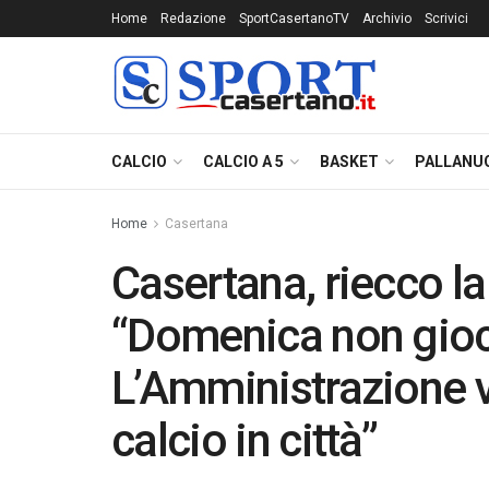
Home
Redazione
SportCasertanoTV
Archivio
Scrivici
CALCIO
CALCIO A 5
BASKET
PALLANU
Home
Casertana
Casertana, riecco la
“Domenica non gio
L’Amministrazione vu
calcio in città”