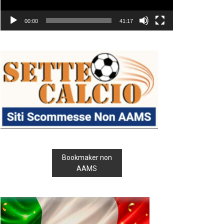
00:00
41:17
Bookmaker non
AAMS