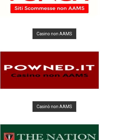
Casino non AAMS
Casinò non AAMS