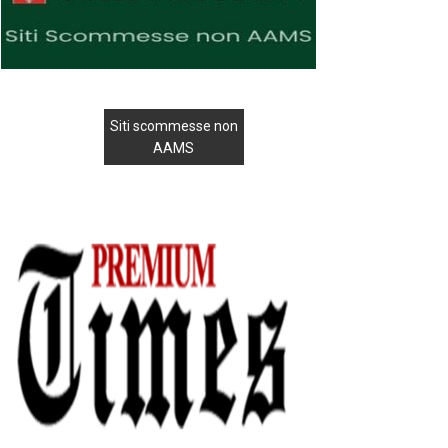
Siti scommesse non
AAMS