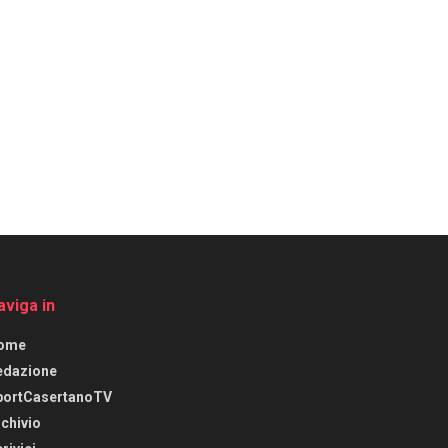
aviga in
ome
edazione
portCasertanoTV
chivio