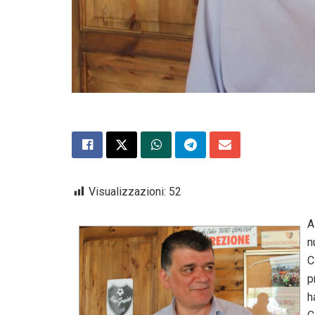
Visualizzazioni:
52
A
n
C
p
h