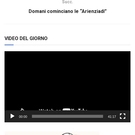
Succ.
Domani cominciano le “Arienziadi”
VIDEO DEL GIORNO
Video
Player
00:00
41:17