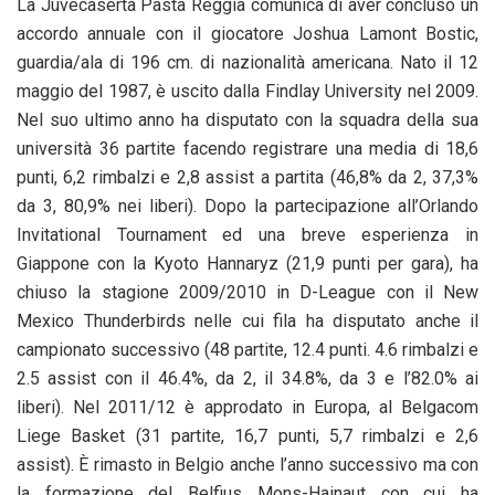
La Juvecaserta Pasta Reggia comunica di aver concluso un
accordo annuale con il giocatore Joshua Lamont Bostic,
guardia/ala di 196 cm. di nazionalità americana. Nato il 12
maggio del 1987, è uscito dalla Findlay University nel 2009.
Nel suo ultimo anno ha disputato con la squadra della sua
università 36 partite facendo registrare una media di 18,6
punti, 6,2 rimbalzi e 2,8 assist a partita (46,8% da 2, 37,3%
da 3, 80,9% nei liberi). Dopo la partecipazione all’Orlando
Invitational Tournament ed una breve esperienza in
Giappone con la Kyoto Hannaryz (21,9 punti per gara), ha
chiuso la stagione 2009/2010 in D-League con il New
Mexico Thunderbirds nelle cui fila ha disputato anche il
campionato successivo (48 partite, 12.4 punti. 4.6 rimbalzi e
2.5 assist con il 46.4%, da 2, il 34.8%, da 3 e l’82.0% ai
liberi). Nel 2011/12 è approdato in Europa, al Belgacom
Liege Basket (31 partite, 16,7 punti, 5,7 rimbalzi e 2,6
assist). È rimasto in Belgio anche l’anno successivo ma con
la formazione del Belfius Mons-Hainaut con cui ha