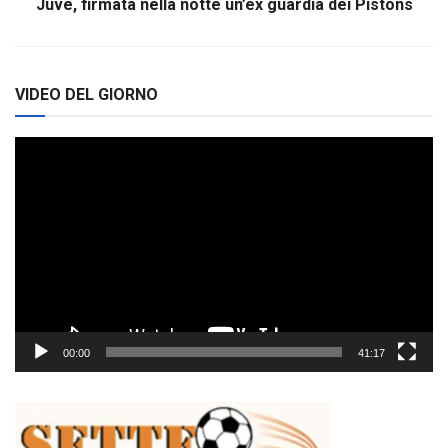
Juve, firmata nella notte un’ex guardia dei Pistons
VIDEO DEL GIORNO
Video
Player
00:00
41:17