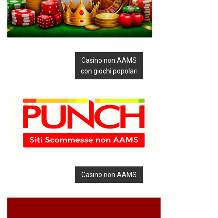
Casino non AAMS
con giochi popolari
Casino non AAMS