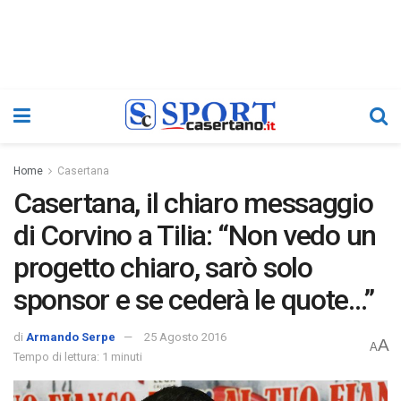
Home
Casertana
Casertana, il chiaro messaggio
di Corvino a Tilia: “Non vedo un
progetto chiaro, sarò solo
sponsor e se cederà le quote…”
di
Armando Serpe
25 Agosto 2016
A
A
Tempo di lettura: 1 minuti