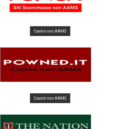
Casino non AAMS
Casinò non AAMS