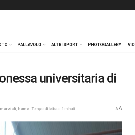
OTO
PALLAVOLO
ALTRI SPORT
PHOTOGALLERY
VI
nessa universitaria di
A
 marziali
,
home
Tempo di lettura: 1 minuti
A