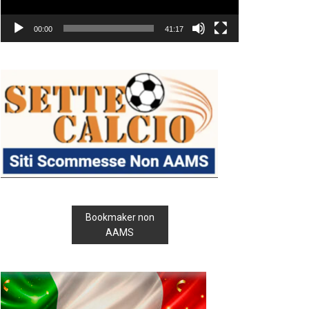
00:00
41:17
Bookmaker non
AAMS