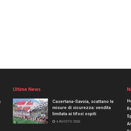
Ultime News
N
H
Casertana-Savoia, scattano le
e
misure di sicurezza: vendita
R
limitata ai tifosi ospiti
S
6 AGOSTO 2026
Ar