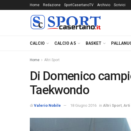
Home
Redazione
SportCasertanoTV
Archivio
Scrivici
CALCIO
CALCIO A 5
BASKET
PALLANU
Home
Altri Sport
Di Domenico campio
Taekwondo
di
Valerio Nobile
18 Giugno 2016
in
Altri Sport
,
Arti