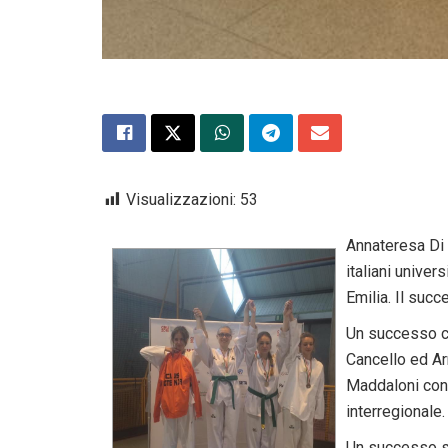
Visualizzazioni:
53
Annateresa Di 
italiani unive
Emilia. Il succ
Un successo che
Cancello ed Ar
Maddaloni con
interregionale.
Un successo sp