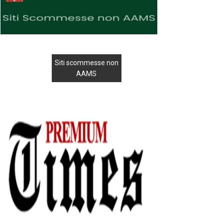
Siti scommesse non
AAMS