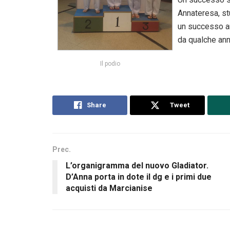
Annateresa, st
un successo anc
da qualche anno
Il podio
Share
Tweet
Prec.
L’organigramma del nuovo Gladiator.
D’Anna porta in dote il dg e i primi due
acquisti da Marcianise