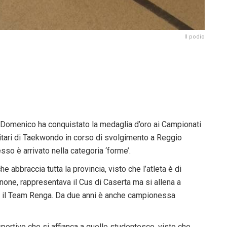
Il podio
Domenico ha conquistato la medaglia d’oro ai Campionati
rsitari di Taekwondo in corso di svolgimento a Reggio
esso è arrivato nella categoria ‘forme’.
 abbraccia tutta la provincia, visto che l’atleta è di
none, rappresentava il Cus di Caserta ma si allena a
 il Team Renga. Da due anni è anche campionessa
ortivo che si affianca a quello studentesco, visto che