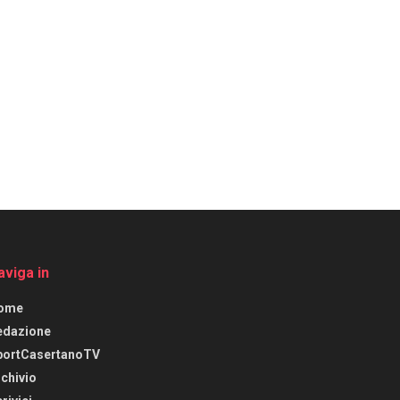
aviga in
ome
edazione
portCasertanoTV
chivio