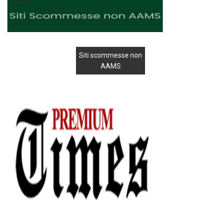
Siti scommesse non
AAMS