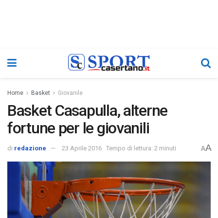
Home
Basket
Giovanile
Basket Casapulla, alterne
fortune per le giovanili
A
di
redazione
23 Aprile 2016
Tempo di lettura: 2 minuti
A