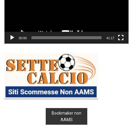
00:00
41:17
Bookmaker non
AAMS