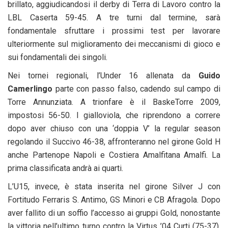
brillato, aggiudicandosi il derby di Terra di Lavoro contro la
LBL Caserta 59-45. A tre turni dal termine, sarà
fondamentale sfruttare i prossimi test per lavorare
ulteriormente sul miglioramento dei meccanismi di gioco e
sui fondamentali dei singoli.
Nei tornei regionali, l’Under 16 allenata da
Guido
Camerlingo
parte con passo falso, cadendo sul campo di
Torre Annunziata. A trionfare è il BaskeTorre 2009,
impostosi 56-50. I gialloviola, che riprendono a correre
dopo aver chiuso con una ‘doppia V’ la regular season
regolando il Succivo 46-38, affronteranno nel girone Gold H
anche Partenope Napoli e Costiera Amalfitana Amalfi. La
prima classificata andrà ai quarti.
L’U15, invece, è stata inserita nel girone Silver J con
Fortitudo Ferraris S. Antimo, GS Minori e CB Afragola. Dopo
aver fallito di un soffio l’accesso ai gruppi Gold, nonostante
la vittoria nell’ultimo turno contro la Virtus ’04 Curti (75-37),