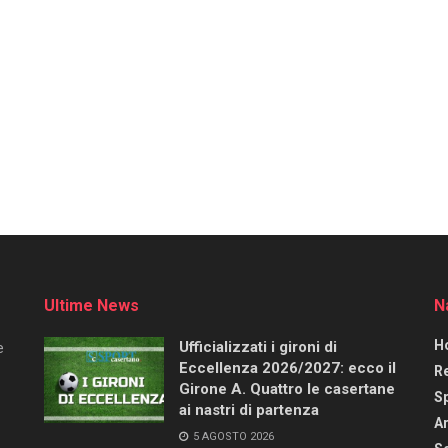
Ultime News
N
H
Ufficializzati i gironi di
e
Eccellenza 2026/2027: ecco il
R
Girone A. Quattro le casertane
S
ai nastri di partenza
Ar
5 AGOSTO 2026