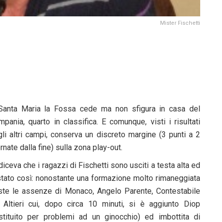
Mister Fischetti
 Santa Maria la Fossa cede ma non sfigura in casa del
pania, quarto in classifica. E comunque, visti i risultati
gli altri campi, conserva un discreto margine (3 punti a 2
rnate dalla fine) sulla zona play-out.
diceva che i ragazzi di Fischetti sono usciti a testa alta ed
stato così: nonostante una formazione molto rimaneggiata
iste le assenze di Monaco, Angelo Parente, Contestabile
 Altieri cui, dopo circa 10 minuti, si è aggiunto Diop
stituito per problemi ad un ginocchio) ed imbottita di