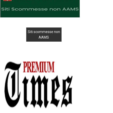
Siti scommesse non
AAMS