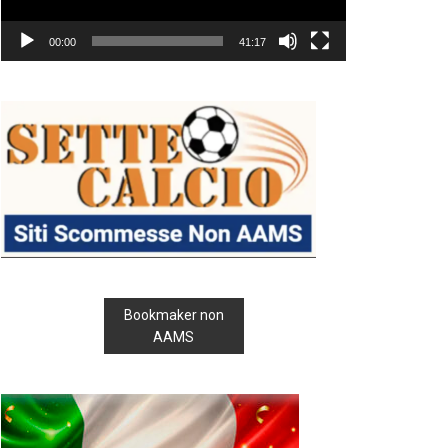
00:00
41:17
Bookmaker non
AAMS