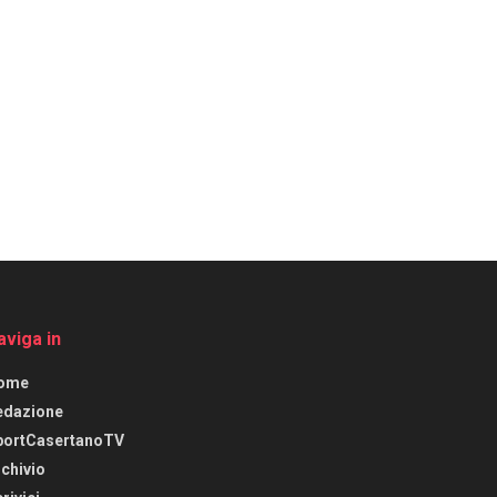
aviga in
ome
edazione
portCasertanoTV
chivio