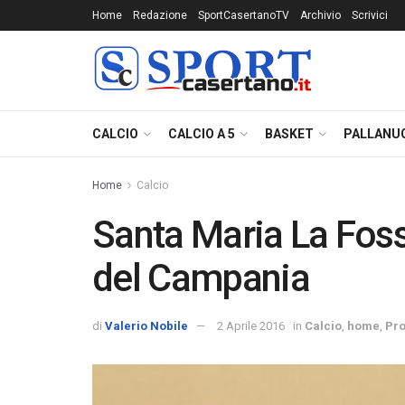
Home
Redazione
SportCasertanoTV
Archivio
Scrivici
CALCIO
CALCIO A 5
BASKET
PALLANU
Home
Calcio
Santa Maria La Fossa
del Campania
di
Valerio Nobile
2 Aprile 2016
in
Calcio
,
home
,
Pr