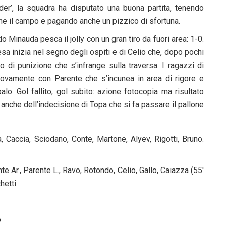
nder’, la squadra ha disputato una buona partita, tenendo
ne il campo e pagando anche un pizzico di sfortuna.
Minauda pesca il jolly con un gran tiro da fuori area: 1-0.
esa inizia nel segno degli ospiti e di Celio che, dopo pochi
io di punizione che s’infrange sulla traversa. I ragazzi di
ovamente con Parente che s’incunea in area di rigore e
palo. Gol fallito, gol subito: azione fotocopia ma risultato
a anche dell’indecisione di Topa che si fa passare il pallone
 Caccia, Sciodano, Conte, Martone, Alyev, Rigotti, Bruno.
r., Parente L., Ravo, Rotondo, Celio, Gallo, Caiazza (55′
hetti
o