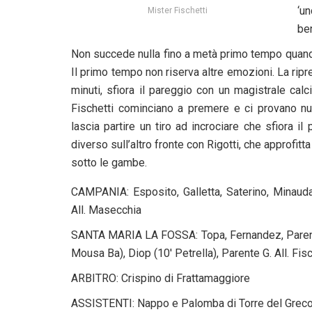
‘u
Mister Fischetti
be
Non succede nulla fino a metà primo tempo quando 
Il primo tempo non riserva altre emozioni. La ripr
minuti, sfiora il pareggio con un magistrale calc
Fischetti cominciano a premere e ci provano nu
lascia partire un tiro ad incrociare che sfiora il 
diverso sull’altro fronte con Rigotti, che approfitt
sotto le gambe.
CAMPANIA: Esposito, Galletta, Saterino, Minauda,
All. Masecchia
SANTA MARIA LA FOSSA: Topa, Fernandez, Parente A
Mousa Ba), Diop (10′ Petrella), Parente G. All. Fisc
ARBITRO: Crispino di Frattamaggiore
ASSISTENTI: Nappo e Palomba di Torre del Grec