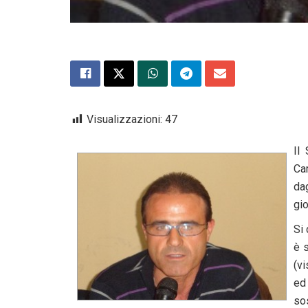
Visualizzazioni:
47
Il
Cam
da
gio
Si 
è 
(v
ed
so