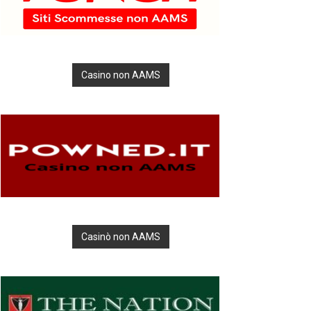
Casino non AAMS
Casinò non AAMS