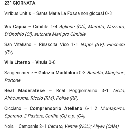
23^ GIORNATA
Viribus Unitis – Santa Maria La Fossa non giocasi 0-3
Vis Capua
– Cimitile 1-4
Aglione (CA), Marotta, Nazzaro,
D’Onofrio (CI), autorete Mari pro Cimitile
San Vitaliano – Rinascita Vico 1-1
Nappi (SV), Pinchera
(RV)
Villa Literno
–
Vitula
0-0
Sangennarese –
Galazia Maddaloni
0-3
Barletta, Mingione,
Portone
Real Maceratese
– Real Poggiomarino 3-1
Aiello,
Airhouruma, Riccio (RM), Polise (RP)
Cicciano –
Comprensorio Atellano
6-1 2
Montaperto,
Sparano, 2 Pastore, Carifia (CI) n.p. (CA)
Nola – Campania 2-1
Cerrato, Ventre (NOL); Aliyev (CAM)