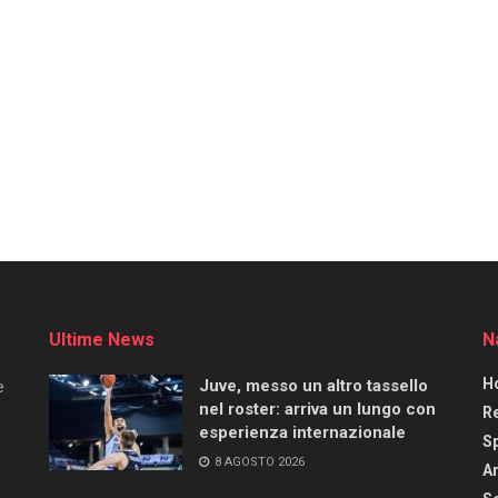
Ultime News
N
H
Juve, messo un altro tassello
e
nel roster: arriva un lungo con
R
esperienza internazionale
S
8 AGOSTO 2026
Ar