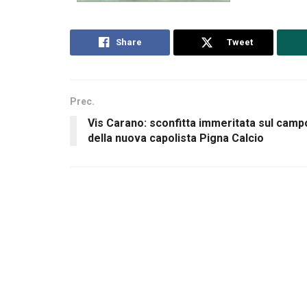
Share
Tweet
Prec.
Vis Carano: sconfitta immeritata sul camp
della nuova capolista Pigna Calcio