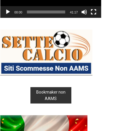
00:00
41:17
Bookmaker non
AAMS