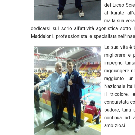
del Liceo Scie
al karate all’
ma la sua vera
dedicarsi sul serio all’attività agonistica sott
Maddaloni, professionista e specialista nell’ins
La sua vita è 
migliorare e 
impegno, tanta
raggiungere ne
raggiunto un 
Nazionale Ita
il tricolore
conquistata con
sudore, tanti 
continua ad a
ambiziosi.