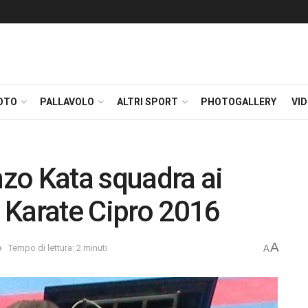
OTO
PALLAVOLO
ALTRI SPORT
PHOTOGALLERY
VI
nzo Kata squadra ai
 Karate Cipro 2016
A
e
Tempo di lettura: 2 minuti
A