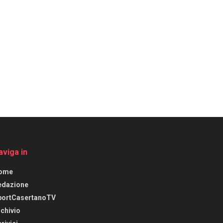
aviga in
ome
edazione
portCasertanoTV
chivio