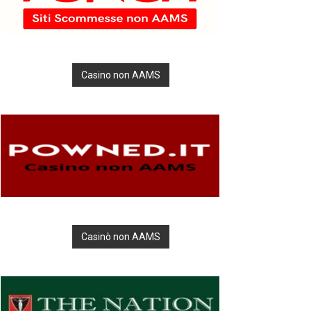
Casino non AAMS
Casinò non AAMS