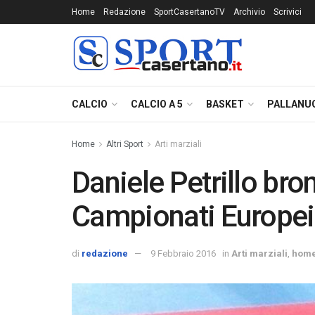
Home
Redazione
SportCasertanoTV
Archivio
Scrivici
CALCIO
CALCIO A 5
BASKET
PALLANU
Home
Altri Sport
Arti marziali
Daniele Petrillo bro
Campionati Europei
di
redazione
9 Febbraio 2016
in
Arti marziali
,
hom