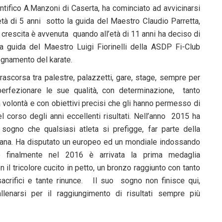
ntifico A.Manzoni di Caserta, ha cominciato ad avvicinarsi
età di 5 anni sotto la guida del Maestro Claudio Parretta,
 crescita è avvenuta quando all’età di 11 anni ha deciso di
o la guida del Maestro Luigi Fiorinelli della ASDP Fi-Club
egnamento del karate.
trascorsa tra palestre, palazzetti, gare, stage, sempre per
perfezionare le sue qualità, con determinazione, tanto
 volontà e con obiettivi precisi che gli hanno permesso di
l corso degli anni eccellenti risultati. Nell’anno 2015 ha
sogno che qualsiasi atleta si prefigge, far parte della
liana. Ha disputato un europeo ed un mondiale indossando
, e finalmente nel 2016 è arrivata la prima medaglia
 il tricolore cucito in petto, un bronzo raggiunto con tanto
sacrifici e tante rinunce. Il suo sogno non finisce qui,
llenarsi per il raggiungimento di risultati sempre più