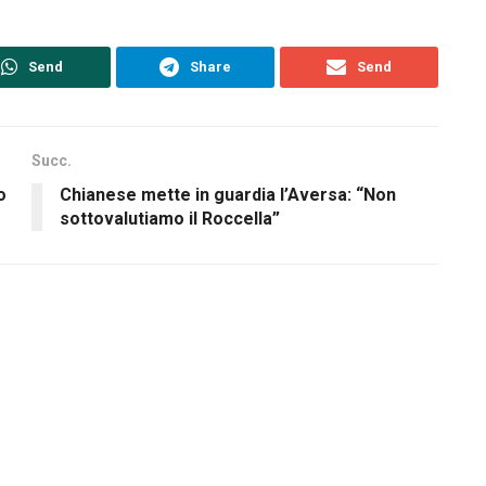
Send
Share
Send
Succ.
o
Chianese mette in guardia l’Aversa: “Non
sottovalutiamo il Roccella”