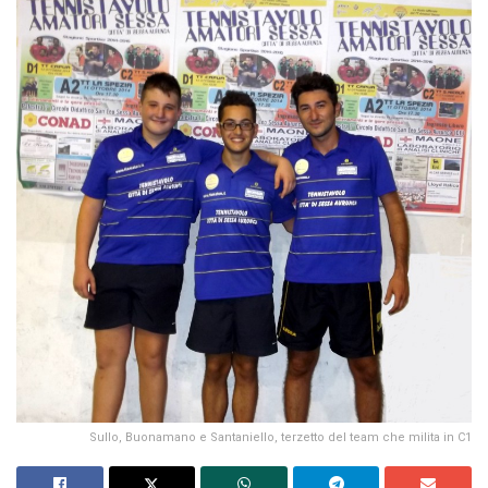
Sullo, Buonamano e Santaniello, terzetto del team che milita in C1