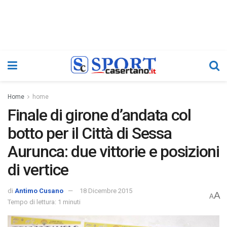
Home
home
Finale di girone d’andata col
botto per il Città di Sessa
Aurunca: due vittorie e posizioni
di vertice
di
Antimo Cusano
18 Dicembre 2015
A
A
Tempo di lettura: 1 minuti