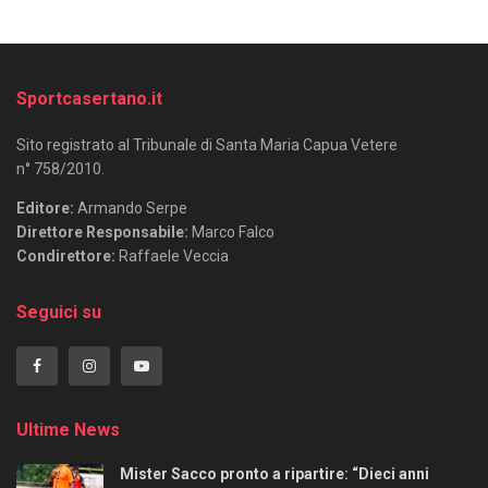
Sportcasertano.it
Sito registrato al Tribunale di Santa Maria Capua Vetere
n° 758/2010.
Editore:
Armando Serpe
Direttore Responsabile:
Marco Falco
Condirettore:
Raffaele Veccia
Seguici su
Ultime News
Mister Sacco pronto a ripartire: “Dieci anni