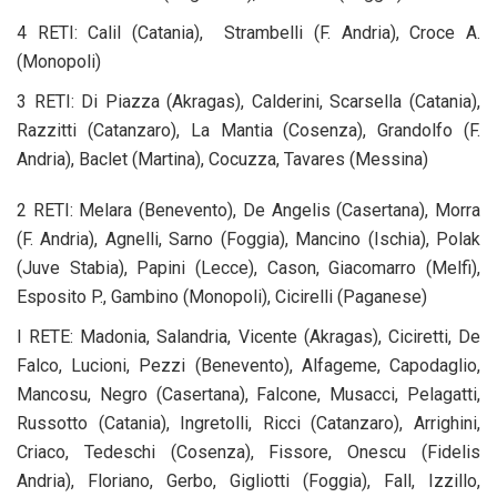
4 RETI: Calil (Catania), Strambelli (F. Andria), Croce A.
(Monopoli)
3 RETI: Di Piazza (Akragas), Calderini, Scarsella (Catania),
Razzitti (Catanzaro), La Mantia (Cosenza), Grandolfo (F.
Andria), Baclet (Martina), Cocuzza, Tavares (Messina)
2 RETI: Melara (Benevento), De Angelis (Casertana), Morra
(F. Andria), Agnelli, Sarno (Foggia), Mancino (Ischia), Polak
(Juve Stabia), Papini (Lecce), Cason, Giacomarro (Melfi),
Esposito P., Gambino (Monopoli), Cicirelli (Paganese)
I RETE: Madonia, Salandria, Vicente (Akragas), Ciciretti, De
Falco, Lucioni, Pezzi (Benevento), Alfageme, Capodaglio,
Mancosu, Negro (Casertana), Falcone, Musacci, Pelagatti,
Russotto (Catania), Ingretolli, Ricci (Catanzaro), Arrighini,
Criaco, Tedeschi (Cosenza), Fissore, Onescu (Fidelis
Andria), Floriano, Gerbo, Gigliotti (Foggia), Fall, Izzillo,