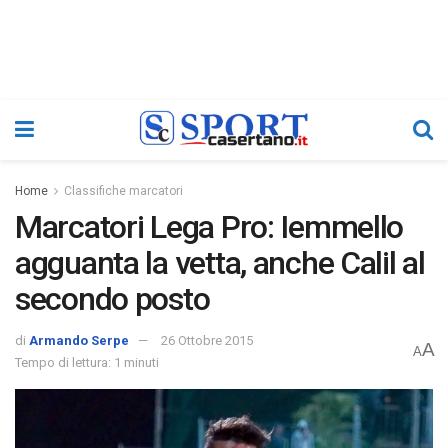
Home
Classifiche marcatori
Marcatori Lega Pro: Iemmello
agguanta la vetta, anche Calil al
secondo posto
di
Armando Serpe
26 Ottobre 2015
A
A
Tempo di lettura: 1 minuti