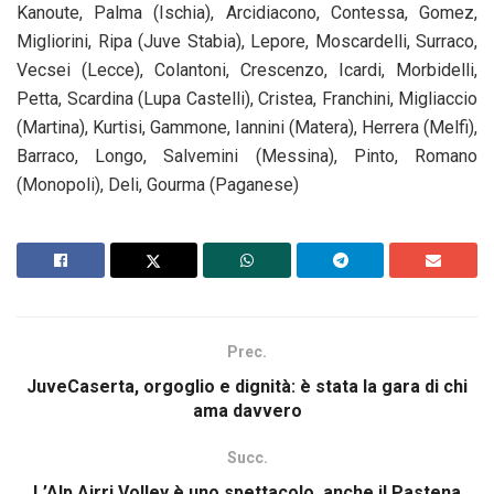
Kanoute, Palma (Ischia), Arcidiacono, Contessa, Gomez,
Migliorini, Ripa (Juve Stabia), Lepore, Moscardelli, Surraco,
Vecsei (Lecce), Colantoni, Crescenzo, Icardi, Morbidelli,
Petta, Scardina (Lupa Castelli), Cristea, Franchini, Migliaccio
(Martina), Kurtisi, Gammone, Iannini (Matera), Herrera (Melfi),
Barraco, Longo, Salvemini (Messina), Pinto, Romano
(Monopoli), Deli, Gourma (Paganese)
Prec.
JuveCaserta, orgoglio e dignità: è stata la gara di chi
ama davvero
Succ.
L’Alp Airri Volley è uno spettacolo, anche il Pastena