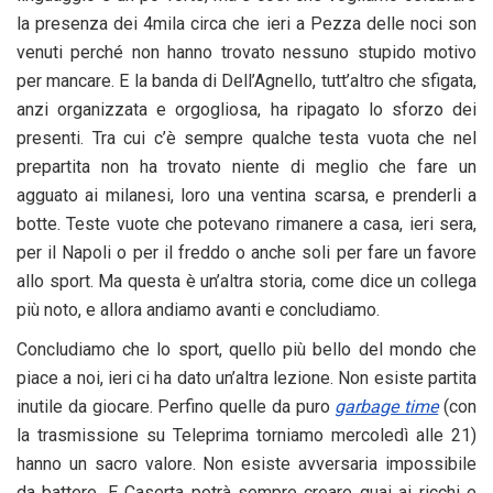
la presenza dei 4mila circa che ieri a Pezza delle noci son
venuti perché non hanno trovato nessuno stupido motivo
per mancare. E la banda di Dell’Agnello, tutt’altro che sfigata,
anzi organizzata e orgogliosa, ha ripagato lo sforzo dei
presenti. Tra cui c’è sempre qualche testa vuota che nel
prepartita non ha trovato niente di meglio che fare un
agguato ai milanesi, loro una ventina scarsa, e prenderli a
botte. Teste vuote che potevano rimanere a casa, ieri sera,
per il Napoli o per il freddo o anche soli per fare un favore
allo sport. Ma questa è un’altra storia, come dice un collega
più noto, e allora andiamo avanti e concludiamo.
Concludiamo che lo sport, quello più bello del mondo che
piace a noi, ieri ci ha dato un’altra lezione. Non esiste partita
inutile da giocare. Perfino quelle da puro
garbage time
(con
la trasmissione su Teleprima torniamo mercoledì alle 21)
hanno un sacro valore. Non esiste avversaria impossibile
da battere. E Caserta potrà sempre creare guai ai ricchi e