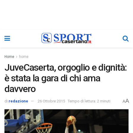
Home
home
JuveCaserta, orgoglio e dignità:
è stata la gara di chi ama
davvero
A
di
redazione
26 Ottobre 2015
Tempo di lettura: 2 minuti
A