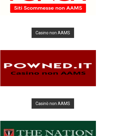
Casino non AAMS
Casinò non AAMS