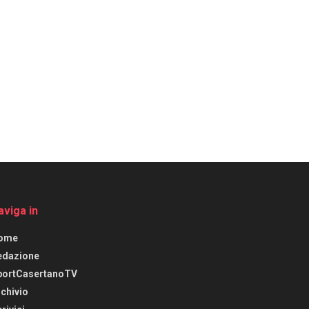
aviga in
ome
edazione
portCasertanoTV
chivio