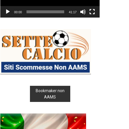
00:00
41:17
Bookmaker non
AAMS