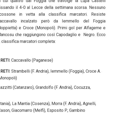
i cui quattro dal Foggia che travolge la Lupa Castelli
issando il 4-0 al Lecce della settimana scorsa. Nessuno
cossone in vetta alla classifica marcatori. Resiste
accavallo incalzato però da Iemmello del Foggia
doppietta) e Croce (Monopoli). Primi gol per Alfageme e
ancosu che raggiungono così Capodaglio e Negro. Ecco
a classifica marcatori completa:
 RETI
: Caccavallo (Paganese)
 RETI
: Strambelli (F. Andria), Iemmello (Foggia), Croce A.
Monopoli)
Razzitti (Catanzaro), Grandolfo (F. Andria), Cocuzza,
atania), La Mantia (Cosenza), Morra (F. Andria), Agnelli,
 Cason, Giacomarro (Melfi), Esposito P., Gambino