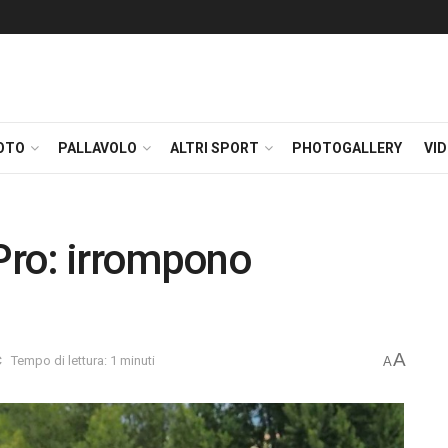
OTO
PALLAVOLO
ALTRI SPORT
PHOTOGALLERY
VI
 Pro: irrompono
A
C
Tempo di lettura: 1 minuti
A