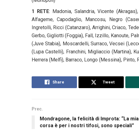
(Monopoli)
1 RETE
: Madonia, Salandria, Vicente (Akragas),
Alfageme, Capodaglio, Mancosu, Negro (Caserta
Ingretolli, Ricci (Catanzaro), Arrighini, Criaco, Te
Gerbo, Gigliotti (Foggia), Fall, Izzillo, Kanoute, P
(Juve Stabia), Moscardelli, Surraco, Vecsei (Lecce
(Lupa Castelli), Franchini, Migliaccio (Martina), K
Herrera (Melfi), Barraco, Longo (Messina), Pinto,
Share
Tweet
Prec.
Mondragone, la felicità di Improta: “La mia
corsa è per i nostri tifosi, sono speciali”