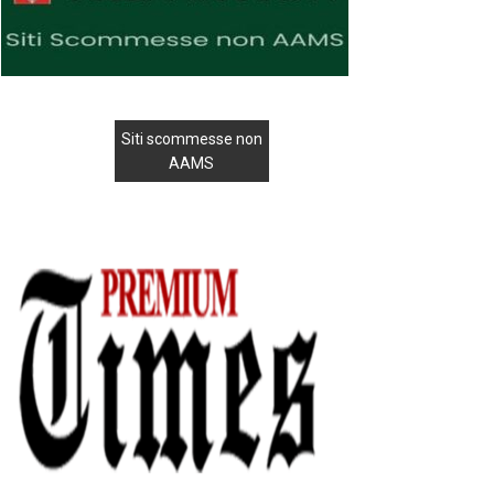
Siti scommesse non
AAMS