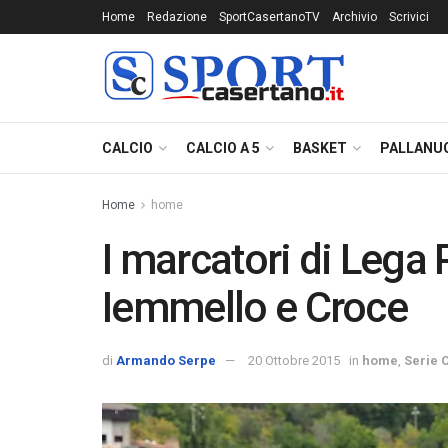
Home
Redazione
SportCasertanoTV
Archivio
Scrivici
CALCIO
CALCIO A 5
BASKET
PALLANU
Home
home
I marcatori di Lega
Iemmello e Croce
di
Armando Serpe
20 Ottobre 2015
in
home
,
Serie 