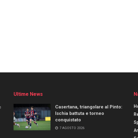
Ultime News
N
H
Casertana, triangolare al Pinto:
e
Ischia battuta e torneo
R
conquistato
S
7 AGOSTO 2026
Ar