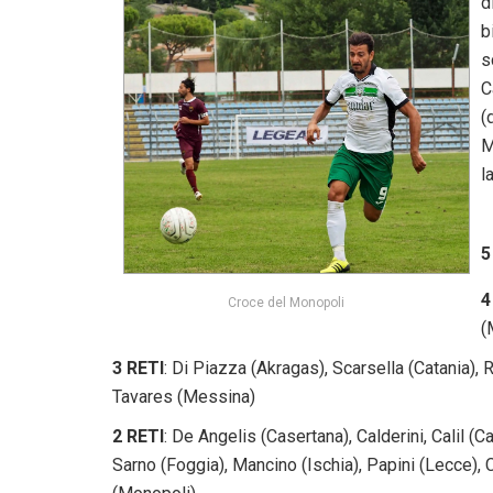
d
b
s
C
(
M
l
5
4
Croce del Monopoli
(
3 RETI
: Di Piazza (Akragas), Scarsella (Catania), 
Tavares (Messina)
2 RETI
: De Angelis (Casertana), Calderini, Calil (C
Sarno (Foggia), Mancino (Ischia), Papini (Lecce),