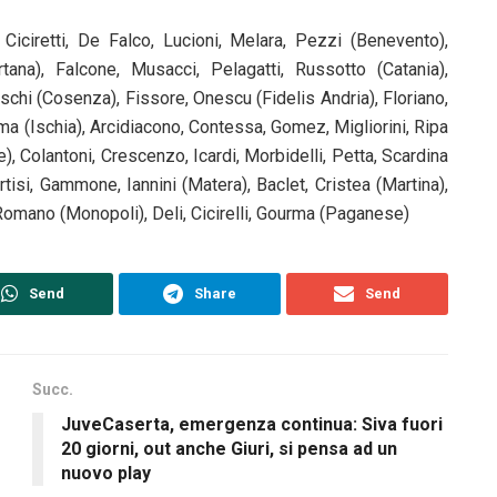
 Ciciretti, De Falco, Lucioni, Melara, Pezzi (Benevento),
na), Falcone, Musacci, Pelagatti, Russotto (Catania),
deschi (Cosenza), Fissore, Onescu (Fidelis Andria), Floriano,
alma (Ischia), Arcidiacono, Contessa, Gomez, Migliorini, Ripa
), Colantoni, Crescenzo, Icardi, Morbidelli, Petta, Scardina
urtisi, Gammone, Iannini (Matera), Baclet, Cristea (Martina),
 Romano (Monopoli), Deli, Cicirelli, Gourma (Paganese)
Send
Share
Send
Succ.
JuveCaserta, emergenza continua: Siva fuori
20 giorni, out anche Giuri, si pensa ad un
nuovo play