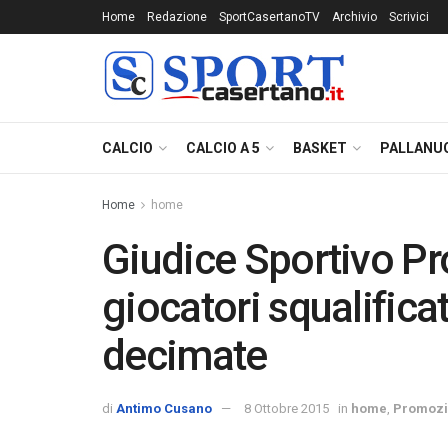
Home
Redazione
SportCasertanoTV
Archivio
Scrivici
CALCIO
CALCIO A 5
BASKET
PALLANU
Home
home
Giudice Sportivo Pr
giocatori squalifica
decimate
di
Antimo Cusano
8 Ottobre 2015
in
home
,
Promoz