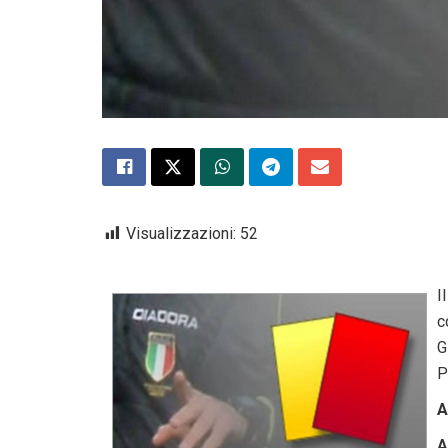
Visualizzazioni:
52
I
c
G
P
A