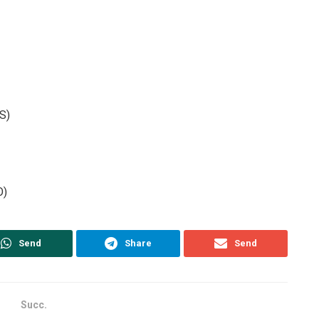
S)
O)
Send
Share
Send
Succ.