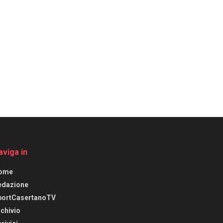
aviga in
ome
edazione
portCasertanoTV
chivio