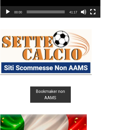
00:00
41:17
Bookmaker non
AAMS