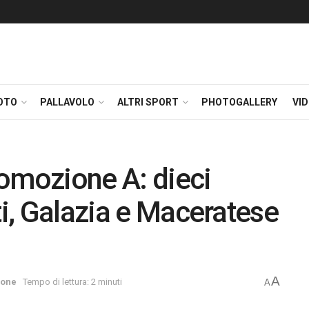
OTO
PALLAVOLO
ALTRI SPORT
PHOTOGALLERY
VI
omozione A: dieci
ti, Galazia e Maceratese
A
ione
Tempo di lettura: 2 minuti
A