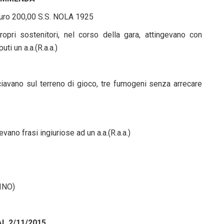
uro 200,00 S.S. NOLA 1925
ropri sostenitori, nel corso della gara, attingevano con
puti un a.a.(R.a.a.)
ciavano sul terreno di gioco, tre fumogeni senza arrecare
vano frasi ingiuriose ad un a.a.(R.a.a.)
INO)
AL 2/11/2015