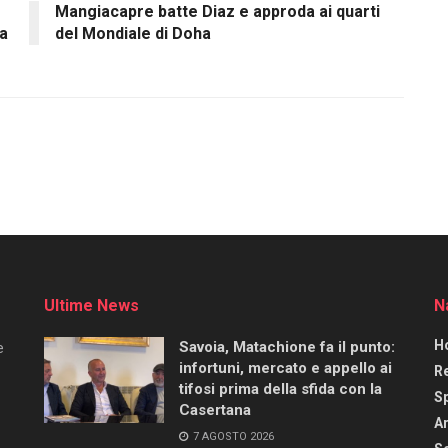
Mangiacapre batte Diaz e approda ai quarti
ma
del Mondiale di Doha
Ultime News
N
H
Savoia, Matachione fa il punto:
e
infortuni, mercato e appello ai
R
tifosi prima della sfida con la
S
Casertana
Ar
7 AGOSTO 2026