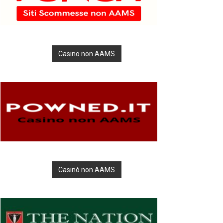
Casino non AAMS
Casinò non AAMS