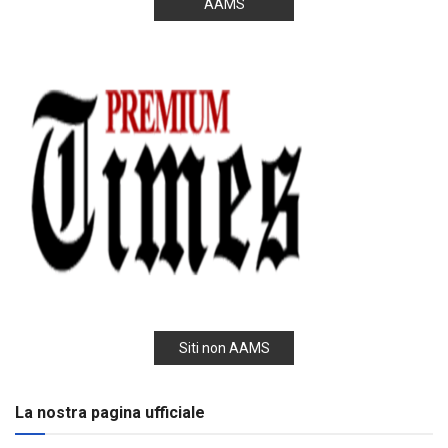
AAMS
Siti non AAMS
La nostra pagina ufficiale