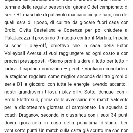
termine della regular season del girone C del campionato di
serie B1 maschile di pallavolo mancano cinque turni, uno dei
quali sarà di riposo, di cui tre da giocare fuori casa con
Brolo, Civita Castellana e Cosenza per poi chiudere al
PalaJacazzi il prossimo 9 maggio contro il Martina. In palio
ci sono i play-off, obiettivo che in casa della Exton
Volleyball Aversa si vuol raggiungere ad ogni costo e con
precisi presupposti: «Siamo pronti a dare il tutto per tutto –
indica il capitano normanno – perché vogliamo concludere
la stagione regolare come miglior seconda dei tre gironi di
serie B1 e giocarci con tutte le energie, avendo accanto i
nostri grandissimi tifosi, i play-off». Sotto, dunque, con il
Brolo Elettrosud, prima delle avversarie nel match valevole
per la diciottesima giornata di campionato. La squadra di
coach Draganov, seconda in classifica con i suoi 34 punti
dovrà giocarsela in casa della penultima distante ben
ventisette punti. Un match sulla carta già scritto ma che non