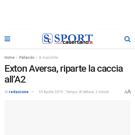
Home
Pallavolo
B maschile
Exton Aversa, riparte la caccia
all’A2
A
di
redazione
10 Aprile 2015
Tempo di lettura: 2 minuti
A