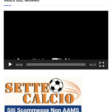
VIDEO DEL GIORNO
Video
Player
00:00
41:17