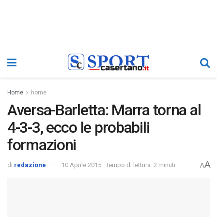
Home
home
Aversa-Barletta: Marra torna al
4-3-3, ecco le probabili
formazioni
A
di
redazione
10 Aprile 2015
Tempo di lettura: 2 minuti
A