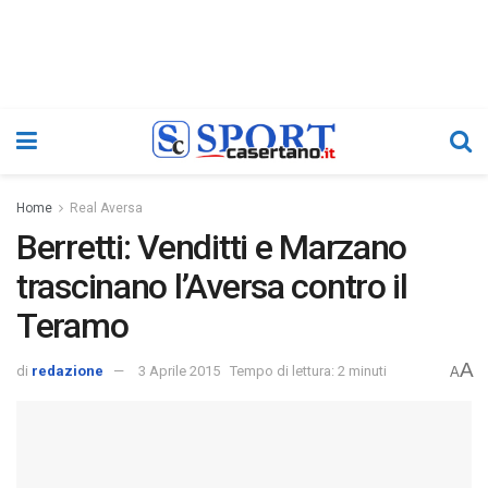
Home
Real Aversa
Berretti: Venditti e Marzano
trascinano l’Aversa contro il
Teramo
A
di
redazione
3 Aprile 2015
Tempo di lettura: 2 minuti
A