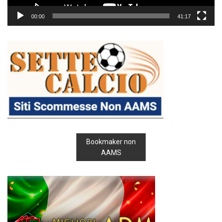
00:00
41:17
Bookmaker non
AAMS