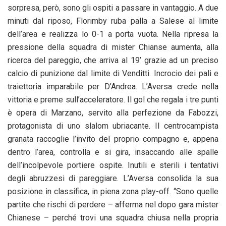
sorpresa, però, sono gli ospiti a passare in vantaggio. A due
minuti dal riposo, Florimby ruba palla a Salese al limite
dell’area e realizza lo 0-1 a porta vuota. Nella ripresa la
pressione della squadra di mister Chianse aumenta, alla
ricerca del pareggio, che arriva al 19’ grazie ad un preciso
calcio di punizione dal limite di Venditti. Incrocio dei pali e
traiettoria imparabile per D’Andrea. L’Aversa crede nella
vittoria e preme sull’acceleratore. Il gol che regala i tre punti
è opera di Marzano, servito alla perfezione da Fabozzi,
protagonista di uno slalom ubriacante. Il centrocampista
granata raccoglie l’invito del proprio compagno e, appena
dentro l’area, controlla e si gira, insaccando alle spalle
dell’incolpevole portiere ospite. Inutili e sterili i tentativi
degli abruzzesi di pareggiare. L’Aversa consolida la sua
posizione in classifica, in piena zona play-off. “Sono quelle
partite che rischi di perdere – afferma nel dopo gara mister
Chianese – perché trovi una squadra chiusa nella propria