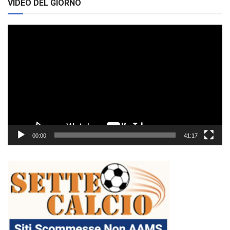
VIDEO DEL GIORNO
Video
Player
00:00
41:17