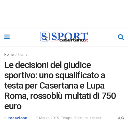
Home
home
Le decisioni del giudice
sportivo: uno squalificato a
testa per Casertana e Lupa
Roma, rossoblù multati di 750
euro
A
di
redazione
9 Marzo 2015
Tempo di lettura: 1 minuti
A