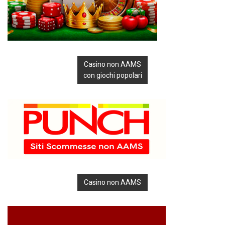
Casino non AAMS
con giochi popolari
Casino non AAMS