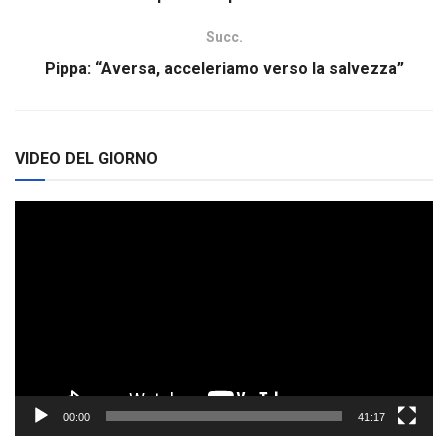
Succ.
Pippa: “Aversa, acceleriamo verso la salvezza”
VIDEO DEL GIORNO
Video
Player
00:00
41:17