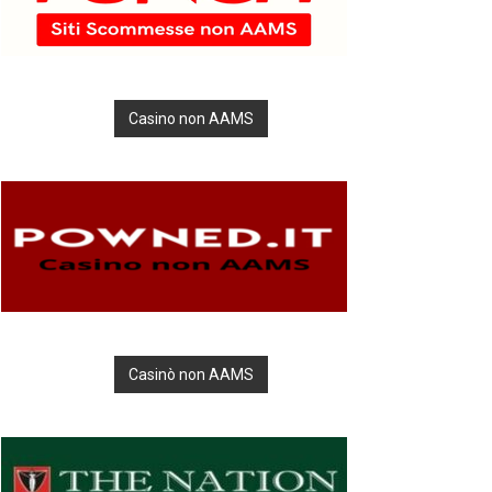
Casino non AAMS
Casinò non AAMS