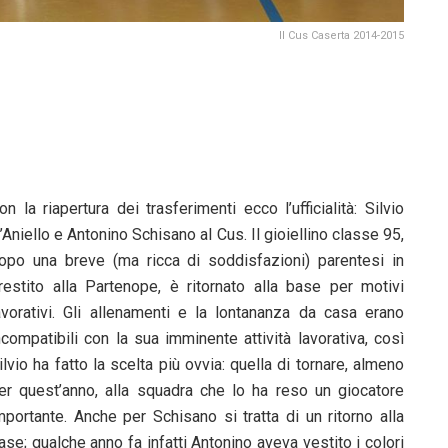
Il Cus Caserta 2014-2015
on la riapertura dei trasferimenti ecco l’ufficialità: Silvio
’Aniello e Antonino Schisano al Cus. Il gioiellino classe 95,
opo una breve (ma ricca di soddisfazioni) parentesi in
restito alla Partenope, è ritornato alla base per motivi
avorativi. Gli allenamenti e la lontananza da casa erano
ncompatibili con la sua imminente attività lavorativa, così
ilvio ha fatto la scelta più ovvia: quella di tornare, almeno
er quest’anno, alla squadra che lo ha reso un giocatore
mportante. Anche per Schisano si tratta di un ritorno alla
ase; qualche anno fa infatti Antonino aveva vestito i colori