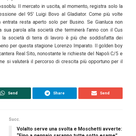
ossoblu. Il mercato in uscita, al momento, registra solo la
essione del 95′ Luigi Bovo al Gladiator. Come più volte
in entrata resta aperto solo per Busino. Se Gianluca non
la sua parola alla società che terminerà l’anno con il Cus
la società di terra di lavoro è più che soddisfatta dei
lmeno per questa stagione Lorenzo Imparato. Il golden boy
ntera Real Sito, nonostante le richieste del Napoli C/5 e
ne si valuterà il percorso di crescita più opportuno per il
Send
Share
Send
Succ.
Volalto serve una svolta e Moschetti avverte:
“Fino a gennaio saranno tutte sotto esame”