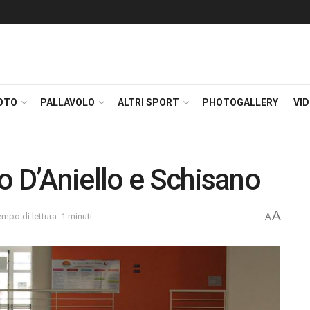
OTO
PALLAVOLO
ALTRI SPORT
PHOTOGALLERY
VI
o D’Aniello e Schisano
A
empo di lettura: 1 minuti
A