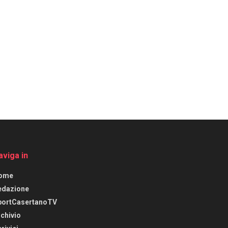
aviga in
ome
edazione
portCasertanoTV
chivio