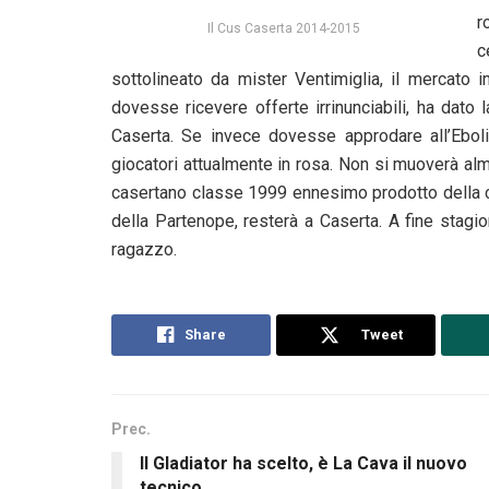
r
Il Cus Caserta 2014-2015
c
sottolineato da mister Ventimiglia, il mercato 
dovesse ricevere offerte irrinunciabili, ha dato 
Caserta. Se invece dovesse approdare all’Eboli 
giocatori attualmente in rosa. Non si muoverà a
casertano classe 1999 ennesimo prodotto della ca
della Partenope, resterà a Caserta. A fine stagio
ragazzo.
Share
Tweet
Prec.
Il Gladiator ha scelto, è La Cava il nuovo
tecnico