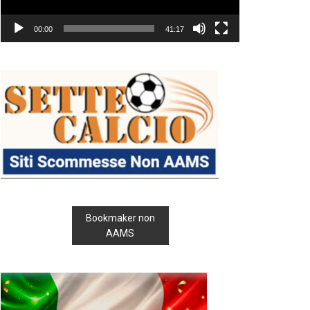
00:00
41:17
Bookmaker non
AAMS