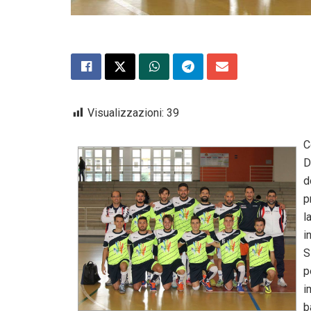
Visualizzazioni:
39
C
D
d
p
l
i
S
p
i
b