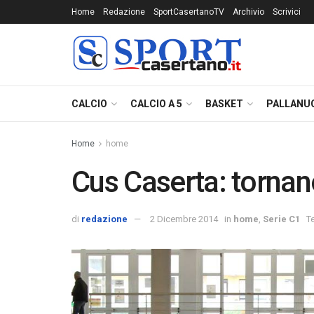
Home
Redazione
SportCasertanoTV
Archivio
Scrivici
CALCIO
CALCIO A 5
BASKET
PALLANU
Home
home
Cus Caserta: tornan
di
redazione
2 Dicembre 2014
in
home
,
Serie C1
T