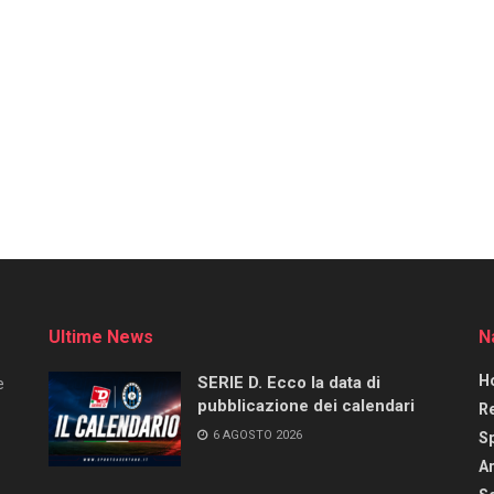
Ultime News
N
H
SERIE D. Ecco la data di
e
pubblicazione dei calendari
R
6 AGOSTO 2026
S
Ar