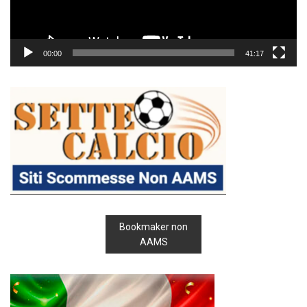
00:00
41:17
Bookmaker non
AAMS